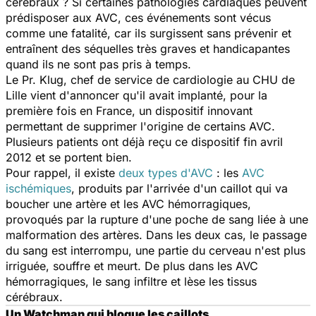
cérébraux ? Si certaines pathologies cardiaques peuvent
prédisposer aux AVC, ces événements sont vécus
comme une fatalité, car ils surgissent sans prévenir et
entraînent des séquelles très graves et handicapantes
quand ils ne sont pas pris à temps.
Le Pr. Klug, chef de service de cardiologie au CHU de
Lille vient d'annoncer qu'il avait implanté, pour la
première fois en France, un dispositif innovant
permettant de supprimer l'origine de certains AVC.
Plusieurs patients ont déjà reçu ce dispositif fin avril
2012 et se portent bien.
Pour rappel, il existe
deux types d'AVC
: les
AVC
ischémiques
, produits par l'arrivée d'un caillot qui va
boucher une artère et les AVC hémorragiques,
provoqués par la rupture d'une poche de sang liée à une
malformation des artères. Dans les deux cas, le passage
du sang est interrompu, une partie du cerveau n'est plus
irriguée, souffre et meurt. De plus dans les AVC
hémorragiques, le sang infiltre et lèse les tissus
cérébraux.
Un
Watchman
qui bloque les caillots