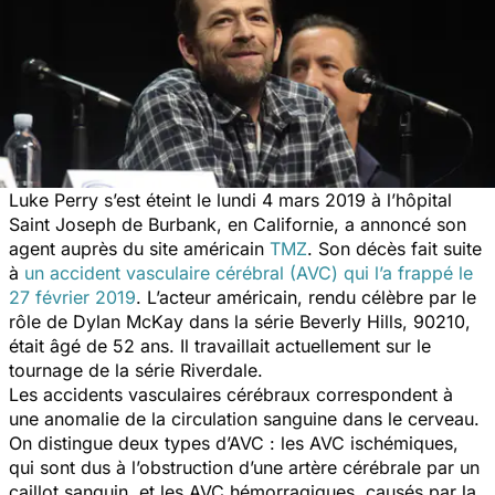
Luke Perry s’est éteint le lundi 4 mars 2019 à l’hôpital
Saint Joseph de Burbank, en Californie, a annoncé son
agent auprès du site américain
TMZ
. Son décès fait suite
à
un accident vasculaire cérébral (AVC) qui l’a frappé le
27 février 2019
. L’acteur américain, rendu célèbre par le
rôle de Dylan McKay dans la série
Beverly Hills, 90210
,
était âgé de 52 ans. Il travaillait actuellement sur le
tournage de la série
Riverdale
.
Les accidents vasculaires cérébraux correspondent à
une anomalie de la circulation sanguine dans le cerveau.
On distingue deux types d’AVC : les AVC ischémiques,
qui sont dus à l’obstruction d’une artère cérébrale par un
caillot sanguin, et les AVC hémorragiques, causés par la