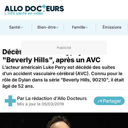
Santé
Bien-être
Famille
Émissions
Décès de Luke Perry, Dylan de
Accueil
Santé
"Beverly Hills", après un AVC
L’acteur américain Luke Perry est décédé des suites
d’un accident vasculaire cérébral (AVC). Connu pour le
rôle de Dylan dans la série "Beverly Hills, 90210", il était
âgé de 52 ans.
Par
La rédaction d'Allo Docteurs
Partager
Mis à jour le
05/03/2019