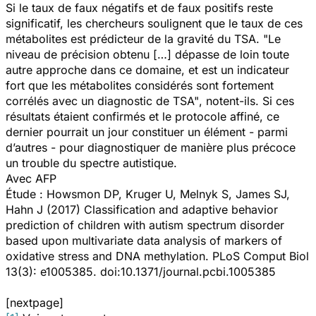
Si le taux de faux négatifs et de faux positifs reste
significatif, les chercheurs soulignent que le taux de ces
métabolites est prédicteur de la gravité du TSA.
"Le
niveau de précision obtenu […] dépasse de loin toute
autre approche dans ce domaine, et est un indicateur
fort que les métabolites considérés sont fortement
corrélés avec un diagnostic de TSA"
, notent-ils. Si ces
résultats étaient confirmés et le protocole affiné, ce
dernier pourrait un jour constituer un élément - parmi
d’autres - pour diagnostiquer de manière plus précoce
un trouble du spectre autistique.
Avec AFP
Étude : Howsmon DP, Kruger U, Melnyk S, James SJ,
Hahn J (2017)
Classification and adaptive behavior
prediction of children with autism spectrum disorder
based upon multivariate data analysis of markers of
oxidative stress and DNA methylatio
n. PLoS Comput Biol
13(3): e1005385. doi:10.1371/journal.pcbi.1005385
[nextpage]