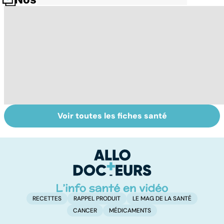
Voir toutes les fiches santé
Tout savoir sur le
Staphylocoque
M
cerveau
doré : une
c
bactérie sous
surveillance
RECETTES
RAPPEL PRODUIT
LE MAG DE LA SANTÉ
CANCER
MÉDICAMENTS