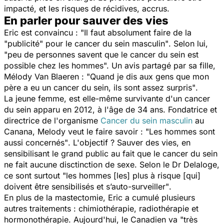
impacté, et les risques de récidives, accrus.
En parler pour sauver des vies
Eric est convaincu :
"Il faut absolument faire de la
"publicité" pour le cancer du sein masculin"
. Selon lui,
"peu de personnes savent que le cancer du sein est
possible chez les hommes".
Un avis partagé par sa fille,
Mélody Van Blaeren :
"Quand je dis aux gens que mon
père a eu un cancer du sein, ils sont assez surpris"
.
La jeune femme, est elle-même survivante d'un cancer
du sein apparu en 2012, à l'âge de 34 ans. Fondatrice et
directrice de l'organisme
Cancer du sein masculin
au
Canana, Melody veut le faire savoir :
"Les hommes sont
aussi concernés"
. L'objectif ? Sauver des vies, en
sensibilisant le grand public au fait que le cancer du sein
ne fait aucune disctinction de sexe. Selon le Dr Delaloge,
ce sont surtout
"les hommes [les] plus à risque [qui]
doivent être sensibilisés et s’auto-surveiller"
.
En plus de la mastectomie, Eric a cumulé plusieurs
autres traitements : chimiothérapie, radiothérapie et
hormonothérapie. Aujourd'hui, le Canadien va
"très