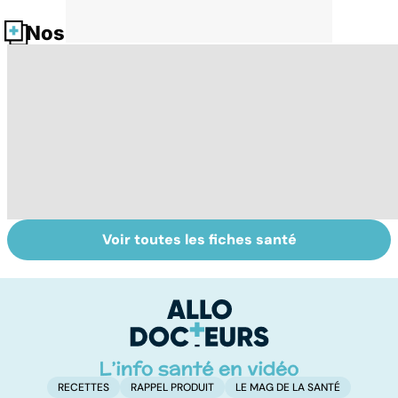
Nos fiches santé
Voir toutes les fiches santé
Tout savoir sur
Inflammation des
Su
les infections
amygdales : que
le
pulmonaires
faire en cas
l'
d'angine ?
RECETTES
RAPPEL PRODUIT
LE MAG DE LA SANTÉ