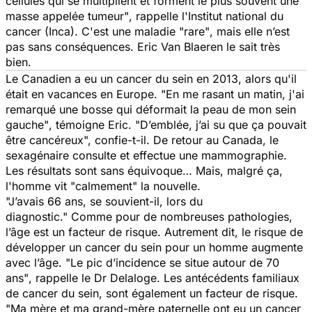
cellules qui se multiplient et forment le plus souvent une
masse appelée tumeur"
, rappelle l'Institut national du
cancer (Inca). C'est une maladie
"rare"
, mais elle n’est
pas sans conséquences. Eric Van Blaeren le sait très
bien.
Le Canadien a eu un cancer du sein en 2013, alors qu'il
était en vacances en Europe.
"En me rasant un matin, j'ai
remarqué une bosse qui déformait la peau de mon sein
gauche"
, témoigne Eric.
"D’emblée, j’ai su que ça pouvait
être cancéreux",
confie-t-il. De retour au Canada, le
sexagénaire consulte et effectue une mammographie.
Les résultats sont sans équivoque… Mais, malgré ça,
l'homme vit
"calmement"
la nouvelle
.
"J’avais 66 ans,
se souvient-il,
lors du
diagnostic."
Comme pour de nombreuses pathologies,
l’âge est un facteur de risque. Autrement dit, le risque de
développer un cancer du sein pour un homme augmente
avec l’âge.
"Le pic d’incidence se situe autour de 70
ans"
, rappelle le Dr Delaloge. Les antécédents familiaux
de cancer du sein, sont également un facteur de risque.
"Ma mère et ma grand-mère paternelle ont eu un cancer