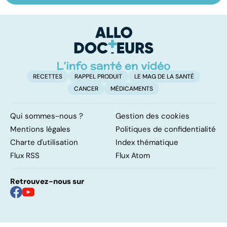
les infections
amygdales : que
le
pulmonaires
faire en cas
l'
d'angine ?
RECETTES
RAPPEL PRODUIT
LE MAG DE LA SANTÉ
CANCER
MÉDICAMENTS
Qui sommes-nous ?
Gestion des cookies
Mentions légales
Politiques de confidentialité
Charte d'utilisation
Index thématique
Flux RSS
Flux Atom
Retrouvez-nous sur