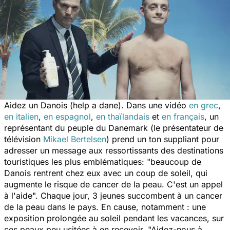
Aidez un Danois (help a dane). Dans une vidéo
en grec
,
en italien
,
en espagnol
,
en thaïlandais
et
en français
, un
représentant du peuple du Danemark (le présentateur de
télévision
Mikael Bertelsen
) prend un ton suppliant pour
adresser un message aux ressortissants des destinations
touristiques les plus emblématiques: "beaucoup de
Danois rentrent chez eux avec un coup de soleil, qui
augmente le risque de cancer de la peau. C'est un appel
à l'aide". Chaque jour, 3 jeunes succombent à un cancer
de la peau dans le pays. En cause, notamment : une
exposition prolongée au soleil pendant les vacances, sur
ces peaux peu usitées à en recevoir.
"Aidez-nous à