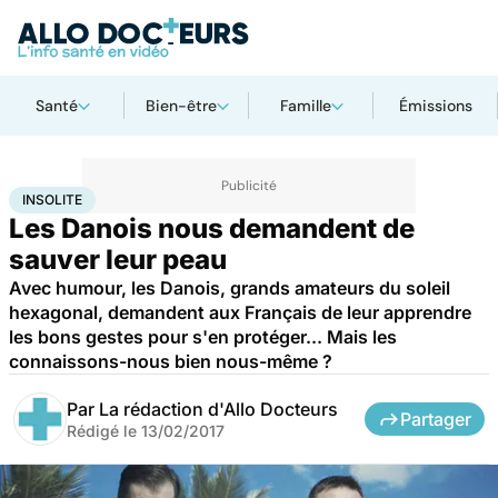
Santé
Bien-être
Famille
Émissions
Accueil
Santé
Maladies
Cancer
Insolite
INSOLITE
Les Danois nous demandent de
sauver leur peau
Avec humour, les Danois, grands amateurs du soleil
hexagonal, demandent aux Français de leur apprendre
les bons gestes pour s'en protéger... Mais les
connaissons-nous bien nous-même ?
Par
La rédaction d'Allo Docteurs
Partager
Rédigé le
13/02/2017