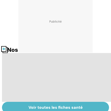
Nos fiches santé
Voir toutes les fiches santé
Tout savoir sur
Inflammation des
Su