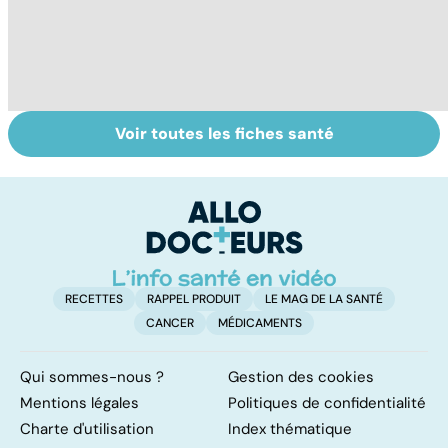
Voir toutes les fiches santé
Soigner les
Tout savoir sur
I
allergies
les infections
a
pulmonaires
fa
d'
RECETTES
RAPPEL PRODUIT
LE MAG DE LA SANTÉ
CANCER
MÉDICAMENTS
Qui sommes-nous ?
Gestion des cookies
Mentions légales
Politiques de confidentialité
Charte d'utilisation
Index thématique