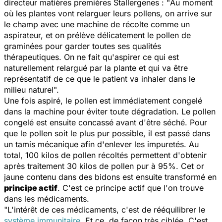
directeur matières premières Stallergenes : "
Au moment
où les plantes vont relarguer leurs pollens, on arrive sur
le champ avec une machine de récolte comme un
aspirateur, et on prélève délicatement le pollen de
graminées pour garder toutes ses qualités
thérapeutiques. On ne fait qu'aspirer ce qui est
naturellement relargué par la plante et qui va être
représentatif de ce que le patient va inhaler dans le
milieu naturel
".
Une fois aspiré, le pollen est immédiatement congelé
dans la machine pour éviter toute dégradation. Le pollen
congelé est ensuite concassé avant d'être séché. Pour
que le pollen soit le plus pur possible, il est passé dans
un tamis mécanique afin d'enlever les impuretés. Au
total, 100 kilos de pollen récoltés permettent d'obtenir
après traitement 30 kilos de pollen pur à 95%. Cet or
jaune contenu dans des bidons est ensuite transformé en
principe actif
. C'est ce principe actif que l'on trouve
dans les médicaments.
"
L'intérêt de ces médicaments, c'est de rééquilibrer le
système immunitaire
. Et ce, de façon très ciblée. C'est