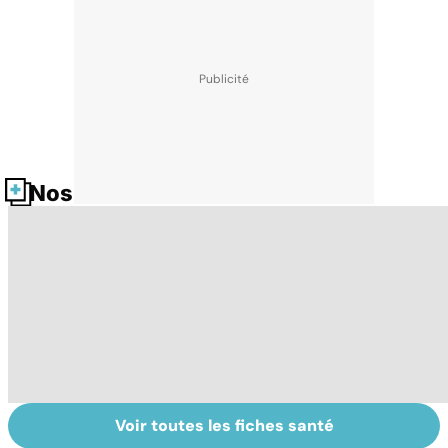
Nos fiches santé
Voir toutes les fiches santé
Mélanome : le
Le lymphome, un
So