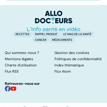
plus redouté des
cancer peu
al
cancers de la
connu mais
peau
fréquent
RECETTES
RAPPEL PRODUIT
LE MAG DE LA SANTÉ
CANCER
MÉDICAMENTS
Qui sommes-nous ?
Gestion des cookies
Mentions légales
Politiques de confidentialité
Charte d'utilisation
Index thématique
Flux RSS
Flux Atom
Retrouvez-nous sur