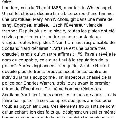
faire...
Londres, nuit du 31 août 1888, quartier de Whitechapel.
Un sifflet strident déchire la nuit. Le corps d'une femme,
une prostituée, Mary Ann Nichols, gît dans une mare de
sang. Égorgée, mutilée… Jack l'Éventreur vient de
frapper. Depuis plus d'un siècle, toutes les pistes ont été
suivies pour tenter de mettre un nom sur Jack, un
visage. Toutes les pistes ? Non ! Un haut responsable de
Scotland Yard déclarait "L'affaire est une patate très
chaude", tandis qu'un autre affirmait : "Si j'avais révélé le
nom du coupable, cela aurait nui à la réputation de la
police". Après vingt années d'enquête, Sophie Herfort
dévoile plus de trente preuves accablantes contre un
individu jamais soupçonné : un inspecteur chassé de la
police par Charles Warren, trois jours avant le premier
crime de l'Éventreur. Ce même homme réintégrera
Scotland Yard neuf mois après les crimes de Jack… mais
finira par quitter le service après quelques années pour
troubles psychiatriques. Ces éléments troublants ne sont
qu'un échantillon des faits qui désignent un seul et même
homme : un membre de la haute société britannique qui,