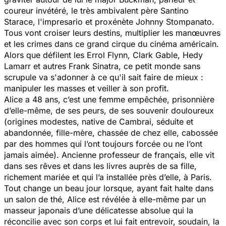
coureur invétéré, le très ambivalent père Santino
Starace, l'impresario et proxénète Johnny Stompanato.
Tous vont croiser leurs destins, multiplier les manœuvres
et les crimes dans ce grand cirque du cinéma américain.
Alors que défilent les Errol Flynn, Clark Gable, Hedy
Lamarr et autres Frank Sinatra, ce petit monde sans
scrupule va s'adonner à ce qu'il sait faire de mieux :
manipuler les masses et veiller à son profit.
Alice a 48 ans, c’est une femme empêchée, prisonnière
d’elle-même, de ses peurs, de ses souvenir douloureux
(origines modestes, native de Cambrai, séduite et
abandonnée, fille-mère, chassée de chez elle, cabossée
par des hommes qui l’ont toujours forcée ou ne l’ont
jamais aimée). Ancienne professeur de français, elle vit
dans ses rêves et dans les livres auprès de sa fille,
richement mariée et qui l’a installée près d’elle, à Paris.
Tout change un beau jour lorsque, ayant fait halte dans
un salon de thé, Alice est révélée à elle-même par un
masseur japonais d’une délicatesse absolue qui la
réconcilie avec son corps et lui fait entrevoir, soudain, la