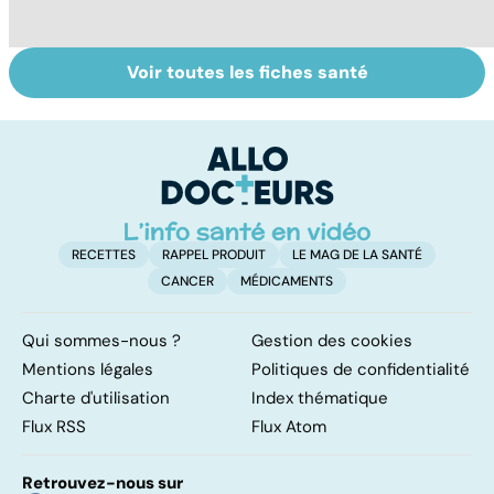
Voir toutes les fiches santé
Dérèglement
Tout savoir sur
I
hormonal : et si
les infections
a
c'était les
pulmonaires
fa
surrénales ?
d'
RECETTES
RAPPEL PRODUIT
LE MAG DE LA SANTÉ
CANCER
MÉDICAMENTS
Qui sommes-nous ?
Gestion des cookies
Mentions légales
Politiques de confidentialité
Charte d'utilisation
Index thématique
Flux RSS
Flux Atom
Retrouvez-nous sur