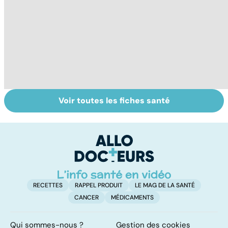
Voir toutes les fiches santé
Le magnésium,
Intestin irritable :
Al
un oligo-élément
le régime
pé
vital
FODMAP, une
solution ?
RECETTES
RAPPEL PRODUIT
LE MAG DE LA SANTÉ
CANCER
MÉDICAMENTS
Qui sommes-nous ?
Gestion des cookies