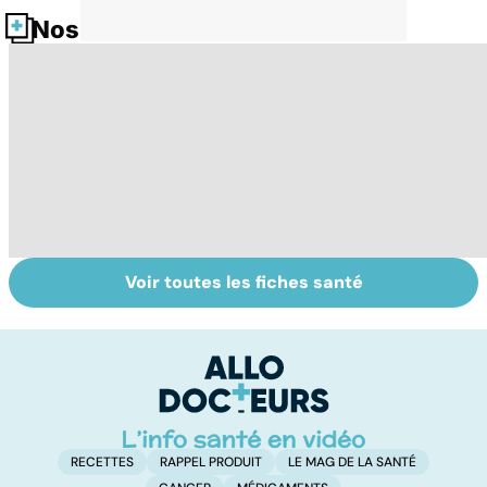
Nos fiches santé
Voir toutes les fiches santé
Grossesse et
Dérèglement
To
alcool : quand
hormonal : et si
le
bébé trinque
c'était les
p
surrénales ?
RECETTES
RAPPEL PRODUIT
LE MAG DE LA SANTÉ