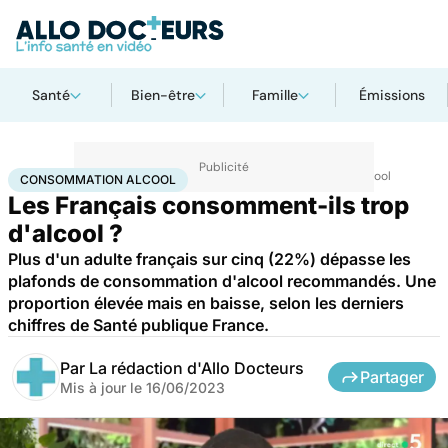
Santé
Bien-être
Famille
Émissions
Accueil
Santé
Maladies
Drogues et addictions
Consommation alcool
CONSOMMATION ALCOOL
Les Français consomment-ils trop
d'alcool ?
Plus d'un adulte français sur cinq (22%) dépasse les
plafonds de consommation d'alcool recommandés. Une
proportion élevée mais en baisse, selon les derniers
chiffres de Santé publique France.
Par
La rédaction d'Allo Docteurs
Partager
Mis à jour le
16/06/2023