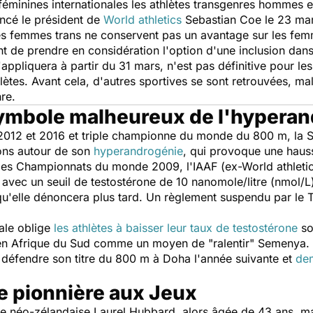
féminines internationales les athlètes transgenres hommes 
oncé le président de
World athletics
Sebastian Coe le 23 mar
s femmes trans ne conservent pas un avantage sur les femm
ant de prendre en considération l'option d'une inclusion dan
appliquera à partir du 31 mars, n'est pas définitive pour le
lètes. Avant cela, d'autres sportives se sont retrouvées, ma
 genre.
ymbole malheureux de l'hyperan
012 et 2016 et triple championne du monde du 800 m, la S
ons autour de son
hyperandrogénie
, qui provoque une haus
des Championnats du monde 2009, l'IAAF (ex-World athletics
t avec un seuil de testostérone de 10 nanomole/litre (nmol
qu'elle dénoncera plus tard. Un règlement suspendu par le Tr
nale oblige
les athlètes à baisser leur taux de testostérone
so
e en Afrique du Sud comme un moyen de "
ralentir
" Semenya. 
rs défendre son titre du 800 m à Doha l'année suivante et
dem
e pionnière aux Jeux
le néo-zélandaise Laurel Hubbard, alors âgée de 43 ans, ma