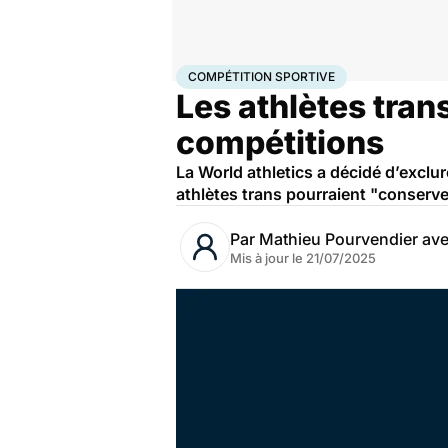
Accueil
Bien-être
Sport santé
Compétition sporti
COMPÉTITION SPORTIVE
Les athlètes tran
compétitions
La World athletics a décidé d’exclur
athlètes trans pourraient "conserv
Par
Mathieu Pourvendier av
Mis à jour le
21/07/2025