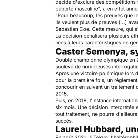
décidé d'exclure des compétitions 
puberté masculine
", a en effet ann
"
Pour beaucoup, les preuves que le
Ils veulent plus de preuves (...) av
Sebastian Coe. Cette mesure, qui s'
La décision pénalisera plusieurs
ath
liées à leurs caractéristiques de
Caster Semenya, s
Double championne olympique en 2
soulevé de nombreuses interrogati
Après une victoire polémique lors 
pour la première fois, un règlemen
concourir en suivant un traitement 
2015.
Puis, en 2018, l'instance internatio
six mois. Une décision interprété
tout traitement, ne pourra d'ailleu
succès.
Laurel Hubbard, un
En août 2021, à Tokyo, l'haltérophi