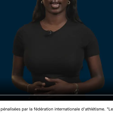
énalisées par la fédération internationale d'athlétisme. "
Le