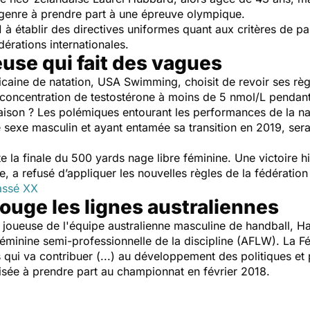
genre à prendre part à une épreuve olympique.
1 à établir des directives uniformes quant aux critères de par
fédérations internationales.
use qui fait des vagues
icaine de natation, USA Swimming, choisit de revoir ses règl
 la concentration de testostérone à moins de 5 nmol/L penda
 raison ? Les polémiques entourant les performances de la
de sexe masculin et ayant entamée sa transition en 2019, ser
e la finale du 500 yards nage libre féminine. Une victoire h
re, a refusé d’appliquer les nouvelles règles de la fédératio
lassé XX
uge les lignes australiennes
ne joueuse de l'équipe australienne masculine de handball, 
e féminine semi-professionnelle de la discipline (AFLW). La
s qui va contribuer (...) au développement des politiques et
risée à prendre part au championnat en février 2018.