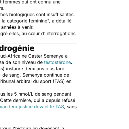
et femmes qui ont connu une
s.
es biologiques sont insuffisantes.
s la catégorie féminine
", a détaillé
s années à venir.
lgré elles, au cœur d'interrogations
drogénie
ud-Africaine Caster Semenya a
se de son niveau de
testostérone
.
) instaure deux ans plus tard,
/L) de sang. Semenya continue de
ibunal arbitral du sport (TAS) en
us les 5 nmol/L de sang pendant
Cette dernière, qui a depuis refusé
andera justice devant le TAS
, sans
rque l'histoire en devenant la