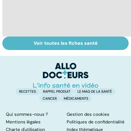
Voir toutes les fiches santé
Cancer du
Dérèglement
To
pancréas : l'un
hormonal : et si
le
des cancers les
c'était les
p
plus redoutés
surrénales ?
RECETTES
RAPPEL PRODUIT
LE MAG DE LA SANTÉ
CANCER
MÉDICAMENTS
Qui sommes-nous ?
Gestion des cookies
Mentions légales
Politiques de confidentialité
Charte d'utilisation
Index thématique