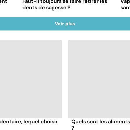
ent
Faut-il toujours se faire retirer les
Vap
dents de sagesse ?
san
Voir plus
dentaire, lequel choisir
Quels sont les aliments
?