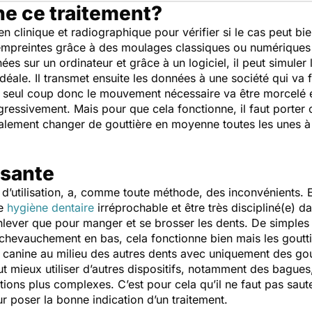
e ce traitement?
n clinique et radiographique pour vérifier si le cas peut bien
empreintes grâce à des moulages classiques ou numériques po
nées sur un ordinateur et grâce à un logiciel, il peut simul
déale. Il transmet ensuite les données à une société qui va 
n seul coup donc le mouvement nécessaire va être morcelé e
ressivement. Mais pour que cela fonctionne, il faut porter ce
galement changer de gouttière en moyenne toutes les unes 
sante
d’utilisation, a, comme toute méthode, des inconvénients. El
ne
hygiène dentaire
irréprochable et être très discipliné(e) d
s enlever que pour manger et se brosser les dents. De simple
e chevauchement en bas, cela fonctionne bien mais les goutt
anine au milieu des autres dents avec uniquement des gout
ut mieux utiliser d’autres dispositifs, notamment des bagues
ions plus complexes. C’est pour cela qu’il ne faut pas sau
r poser la bonne indication d’un traitement.