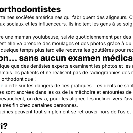
 orthodontistes
rtaines sociétés américaines qui fabriquent des aligneurs. 
aux sociaux et les influenceurs. Ils incitent les gens à se
re une maman youtubeuse, suivie quotidiennement par des m
ent elle va prendre des moulages et des photos grâce à du 
t quelque temps plus tard elle recevra les gouttières pour red
son… sans aucun examen médica
plique que des dentistes experts examinent les photos et les
jamais les patients et ne réalisent pas de radiographies des
 orthodontique !
ie
alerte sur les dangers de ces pratiques. Les dents ne sont
les sont ancrées dans les os de la mâchoire et entourées de
vauchent, on devra, pour les aligner, les incliner vers l’avan
e très fin chez certaines personnes.
cines peuvent tout simplement se retrouver hors de l’os et s
i?