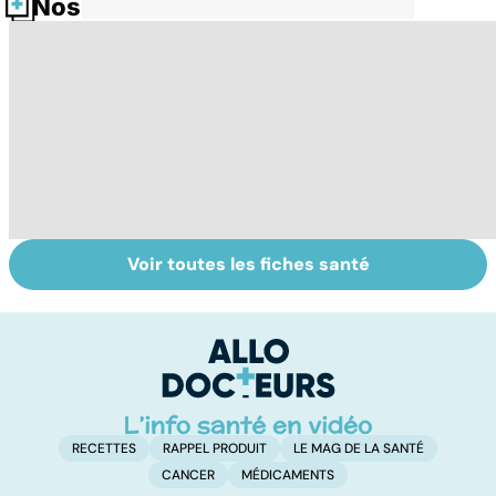
Nos fiches santé
Voir toutes les fiches santé
Arthrite,
Des solutions
Sp
polyarthrite... :
pour améliorer sa
au
les articulations
souplesse
en souffrance
RECETTES
RAPPEL PRODUIT
LE MAG DE LA SANTÉ
CANCER
MÉDICAMENTS