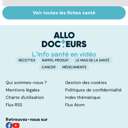
Voir toutes les fiches santé
Tout savoir sur le
Mélanome : le
P
cancer de la
plus redouté des
l
vessie
cancers de la
d
peau
RECETTES
RAPPEL PRODUIT
LE MAG DE LA SANTÉ
CANCER
MÉDICAMENTS
Qui sommes-nous ?
Gestion des cookies
Mentions légales
Politiques de confidentialité
Charte d'utilisation
Index thématique
Flux RSS
Flux Atom
Retrouvez-nous sur