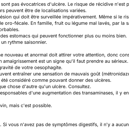
sont pas évocatrices d'ulcère. Le risque de récidive n'est 
rs peuvent être de localisations variées.
on qui doit être surveillée impérativement. Même si le risqu
le oro-fécale. En famille, fruit ou légume mal lavés, par la 
sorbables.
s des estomacs qui peuvent fonctionner plus ou moins bien.
 un rythme saisonnier.
nouveau et anormal doit attirer votre attention, donc cons
un amaigrissement est un signe qu'il faut prendre au sérieux.
ravité de votre oesophagite.
peuvent entraîner une sensation de mauvais goût (métronidazo
i a été considéré comme pouvant donner des ulcères.
lque chose d'autre qu'un ulcère. Consultez.
esponsables d'une augmentation des transaminases, il y en a
in, mais c'est possible.
. Si vous n'avez pas de symptômes digestifs, il n'y a aucun