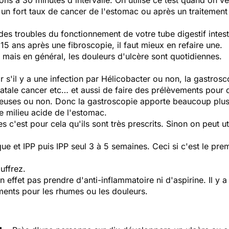
ons à 30 minutes d'intervalle. On utilise ce test quand on ve
un fort taux de cancer de l'estomac ou après un traitement d
des troubles du fonctionnement de votre tube digestif intest
15 ans après une fibroscopie, il faut mieux en refaire une.
mais en général, les douleurs d'ulcère sont quotidiennes.
 s'il y a une infection par Hélicobacter ou non, la gastrosco
hiatale cancer etc… et aussi de faire des prélèvements pour 
éreuses ou non. Donc la gastroscopie apporte beaucoup plu
le milieu acide de l'estomac.
s c'est pour cela qu'ils sont très prescrits. Sinon on peut u
que et IPP puis IPP seul 3 à 5 semaines. Ceci si c'est le pre
uffrez.
n effet pas prendre d'anti-inflammatoire ni d'aspirine. Il y
nts pour les rhumes ou les douleurs.