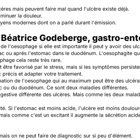
cères mais peuvent faire mal quand l'ulcère existe déjà.
iminuer la douleur.
moyens modernes dont on a parlé durant l'émission.
 Béatrice Godeberge, gastro-en
de l'oesophage si elle est importante il peut y avoir des ul
mac ou aprés l'estomac dans le duodénum. L'oesophagite qu
phage cela reste très rare.
être favorisé par le stress, mais si les symptômes persisten
 précis et adapter votre traitement.
mmation de l'oesophage qui au maximum peut être des ulcéra
ac ou du duodénum. Ce sont deux maladies différentes.
digestive différente des ulcères. Mais comme les deux maladi
dité. Si l'estomac est moins acide, l'ulcère est moins doulou
mais comme c'est un excitant il augmente la sécrétion acid
ais on ne peut faire de diagnostic sur si peu d'élément.