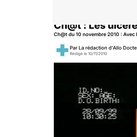
Ch@t : Les ulcèr
Accueil
Santé
Ch@t du 10 novembre 2010 : Avec l
Par
La rédaction d'Allo Doct
Rédigé le
10/11/2010