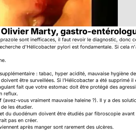
 Olivier Marty, gastro-entérolog
prazole sont inefficaces, il faut revoir le diagnostic, donc c
echerche d'Hélicobacter pylori est fondamentale. Si cela n'a 
me.
 supplémentaire : tabac, hyper acidité, mauvaise hygiène de 
 doivent être surveillées. Si l’Hélicobacter a été supprimé il 
agulant fait que votre estomac doit être protégé des agres
 reflux.
if (avez-vous vraiment mauvaise haleine ?). Il y a des solut
de les étudier.
et du duodénum doivent être étudiés par fibroscopie avant d
ait pas en créer.
rviennent après manger sont rarement des ulcères.