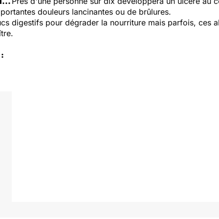
...
Près d'une personne sur dix développera un ulcère au co
mportantes douleurs lancinantes ou de brûlures.
cs digestifs pour dégrader la nourriture mais parfois, ces a
tre.
: