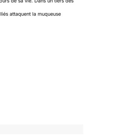
urs de sa vie. Dans un tiers des
lliés attaquent la muqueuse