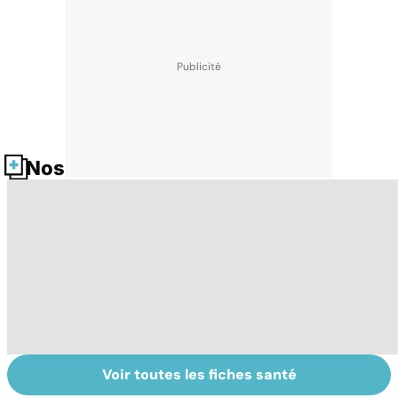
Nos fiches santé
Voir toutes les fiches santé
Tout savoir sur
Inflammation des
Su