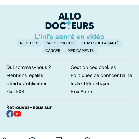
les infections
amygdales : que
le
pulmonaires
faire en cas
l'
d'angine ?
RECETTES
RAPPEL PRODUIT
LE MAG DE LA SANTÉ
CANCER
MÉDICAMENTS
Qui sommes-nous ?
Gestion des cookies
Mentions légales
Politiques de confidentialité
Charte d'utilisation
Index thématique
Flux RSS
Flux Atom
Retrouvez-nous sur