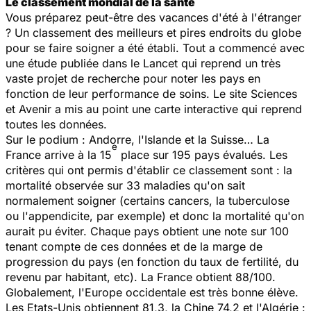
Le classement mondial de la santé
Vous préparez peut-être des vacances d'été à l'étranger
? Un classement des meilleurs et pires endroits du globe
pour se faire soigner a été établi. Tout a commencé avec
une étude publiée dans le
Lancet
qui reprend un très
vaste projet de recherche pour noter les pays en
fonction de leur performance de soins. Le site
Sciences
et Avenir
a mis au point une carte interactive qui reprend
toutes les données.
Sur le podium : Andorre, l'Islande et la Suisse… La
e
France arrive à la 15
place sur 195 pays évalués. Les
critères qui ont permis d'établir ce classement sont : la
mortalité observée sur 33 maladies qu'on sait
normalement soigner (certains cancers, la tuberculose
ou l'appendicite, par exemple) et donc la mortalité qu'on
aurait pu éviter. Chaque pays obtient une note sur 100
tenant compte de ces données et de la marge de
progression du pays (en fonction du taux de fertilité, du
revenu par habitant, etc). La France obtient 88/100.
Globalement, l'Europe occidentale est très bonne élève.
Les Etats-Unis obtiennent 81,3, la Chine 74,2 et l'Algérie :