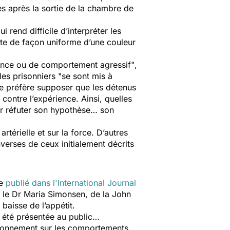
es après la sortie de la chambre de
rend difficile d’interpréter les
inte de façon uniforme d’une couleur
lence ou de comportement agressif"
,
les prisonniers
"se sont mis à
ue préfère supposer que les détenus
s contre l’expérience. Ainsi, quelles
nir réfuter son hypothèse… son
rtérielle et sur la force. D’autres
nverses de ceux initialement décrits
le
publié dans
l'International Journal
r le Dr Maria Simonsen, de la John
baisse de l’appétit.
a été présentée au public…
ironnement sur les comportements,