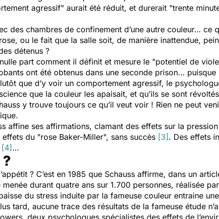
rtement agressif"
aurait été réduit, et
durerait "trente minut
vec des chambres de confinement d’une autre couleur… ce qui 
rose, ou le fait que la salle soit, de manière inattendue, pe
des détenus ?
 nulle part comment il définit et mesure le
"potentiel de vio
robants ont été obtenus dans une seconde prison… puisque 
Plutôt que d’y voir un comportement agressif, le psycholog
nscience que la couleur les apaisait, et qu’ils se sont révolté
hauss y trouve toujours ce qu’il veut voir ! Rien ne peut ve
ique.
 affine ses affirmations, clamant des effets sur la pression a
 effets du "rose Baker-Miller", sans succès
[3]
. Des effets i
e
[4]
…
 ?
 l’appétit ? C’est en 1985 que Schauss affirme, dans un artic
e menée durant quatre ans sur 1.700 personnes, réalisée pa
aisse du stress induite par la fameuse couleur entraine une 
us tard, aucune trace des résultats de la fameuse étude n’
Bowers, deux psychologues spécialistes des effets de l’env