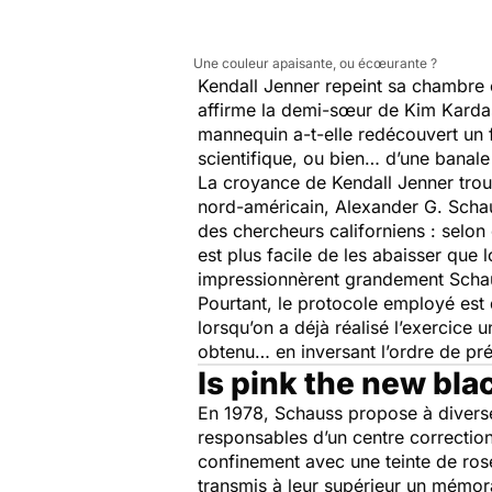
Une couleur apaisante, ou écœurante ?
Kendall Jenner repeint sa chambre e
affirme la demi-sœur de Kim Kardash
mannequin a-t-elle redécouvert un fi
scientifique, ou bien… d’une banal
La croyance de Kendall Jenner trou
nord-américain, Alexander G. Scha
des chercheurs californiens : selon 
est plus facile de les abaisser que 
impressionnèrent grandement Scha
Pourtant, le protocole employé est d
lorsqu’on a déjà réalisé l’exercice 
obtenu… en inversant l’ordre de pr
Is pink the new bla
En 1978, Schauss propose à diverses 
responsables d’un centre correction
confinement avec une teinte de rose
transmis à leur supérieur un mémo