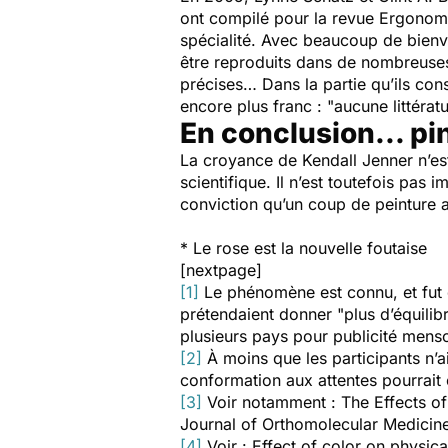
ont compilé pour la revue
Ergonomi
spécialité. Avec beaucoup de bienvei
être reproduits dans de nombreuses
précises… Dans la partie qu’ils cons
encore plus franc : "aucune littératu
En conclusion... pi
La croyance de Kendall Jenner n’es
scientifique. Il n’est toutefois pas
conviction qu’un coup de peinture a
* Le rose est la nouvelle foutaise
[nextpage]
[1]
Le phénomène est connu, et fut 
prétendaient donner "plus d’équilibr
plusieurs pays pour publicité mens
[2]
À moins que les participants n’a
conformation aux attentes pourrait 
[3]
Voir notamment :
The Effects of
Journal of Orthomolecular Medicine
[4]
Voir :
Effect of color on physica