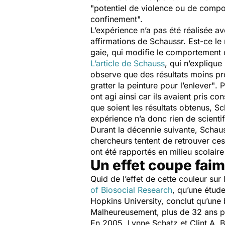
"potentiel de violence ou de compo
confinement".
L’expérience n’a pas été réalisée a
affirmations de Schaussr. Est-ce le 
gaie, qui modifie le comportement 
L’article de Schauss
, qui n’explique
observe que des résultats moins p
gratter la peinture pour l’enlever"
. 
ont agi ainsi car ils avaient pris co
que soient les résultats obtenus, Sc
expérience n’a donc rien de scientif
Durant la décennie suivante, Schauss
chercheurs tentent de retrouver ces
ont été rapportés en milieu scolair
Un effet coupe faim
Quid de l’effet de cette couleur sur
of Biosocial Research
, qu’une étud
Hopkins University, conclut qu’une b
Malheureusement, plus de 32 ans pl
En 2005, Lynne Schatz et Clint A. 