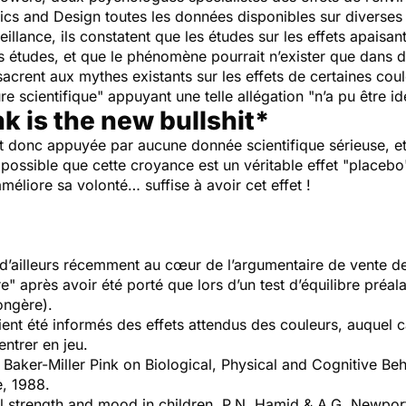
cs and Design
toutes les données disponibles sur diverses 
llance, ils constatent que les études sur les effets apaisan
 études, et que le phénomène pourrait n’exister que dans d
acrent aux mythes existants sur les effets de certaines couleu
re scientifique" appuyant une telle allégation "n’a pu être id
nk is the new bullshit*
t donc appuyée par aucune donnée scientifique sérieuse, et
 impossible que cette croyance est un véritable effet "placeb
méliore sa volonté… suffise à avoir cet effet !
d’ailleurs récemment au cœur de l’argumentaire de vente d
e" après avoir été porté que lors d’un test d’équilibre préala
ongère).
ient été informés des effets attendus des couleurs, auquel 
entrer en jeu.
 Baker-Miller Pink on Biological, Physical and Cognitive Be
, 1988.
l strength and mood in children.
P.N. Hamid & A.G. Newport.