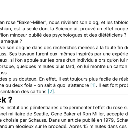
n rose "Baker-Miller", nous révèlent son blog, et les tabloï
ian, est la seule dont la Science ait prouvé un effet coupe-
lon minceur oublié des psychologues et des diététiciens ? S’
e arnaque ?
ve son origine dans des recherches menées à la toute fin
uss. Ses travaux furent eux-mêmes inspirés par une expéri
eux, si l’on appuie sur les bras d’un individu alors qu’on lui
lorsque, quelques minutes plus tard, on lui montre un carton
uss.
es plus douteux. En effet, il est toujours plus facile de rés
une ou deux fois – on sait à quoi s’attendre
[1]
. Il est fort pr
ésentation des cartons
[2]
.
ck ?
institutions pénitentiaires d’expérimenter l’effet du rose s
nel militaire de Seattle, Gene Baker et Ron Miller, accept
 choisie par Schauss. Dans un article publié en 1979, Schau
randum élogieux sur le procédé. Après 15 minutes dans ces