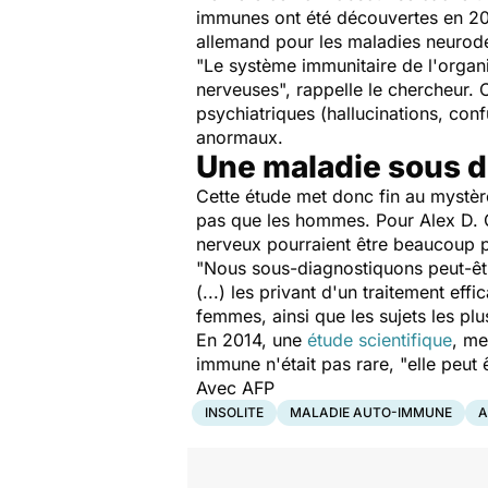
immunes ont été découvertes en 20
allemand pour les maladies neurod
"
Le système immunitaire de l'organ
nerveuses
", rappelle le chercheur
psychiatriques (hallucinations, co
anormaux.
Une maladie sous 
Cette étude met donc fin au mystèr
pas que les hommes. Pour Alex D. Gr
nerveux pourraient être beaucoup 
"
Nous sous-diagnostiquons peut-êtr
(...) les privant d'un traitement effi
femmes, ainsi que les sujets les plu
En 2014, une
étude scientifique
, me
immune n'était pas rare,
"elle peut 
Avec AFP
INSOLITE
MALADIE AUTO-IMMUNE
A