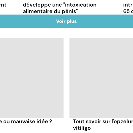
ent
développe une "intoxication
int
alimentaire du pénis"
65 
Voir plus
e ou mauvaise idée ?
Tout savoir sur l'opzel
vitiligo