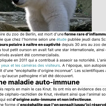
aire du zoo de Berlin, est mort d'une
forme rare d'inflamm
quée que chez l'homme selon une
étude
publiée jeudi dans
Sc
ours polaire à naître en captivité
depuis 30 ans au zoo de 
tout petit ourson en avait fait une star internationale, ainsi 
rivés avaient été commercialisés.
pliquée en 2011 qui a contribué à asseoir sa notoriété. L'
s yeux et
les caméras
des visiteurs
. A l'époque, son autopsi
it d'une "
encéphalite d'origine inconnue
". Les scientifiques 
n qu'aucun pathogène n'ait été découvert.
'une maladie auto-immune
 repris en main le cas Knut. Ils ont mis en évidence des c
de céphalo-rachidien de Knut, révélant ainsi que l'animal so
qui est
d'origine auto-immune et non infectieuse
.
ne forme d'
encéphalite que l'on pensait jusqu'ici réser