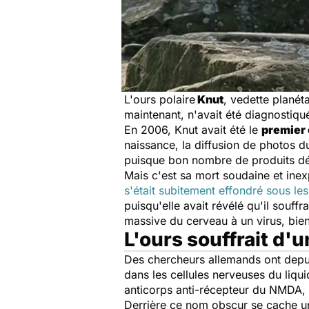
L'ours polaire
Knut
, vedette planét
maintenant, n'avait été diagnosti
En 2006, Knut avait été le
premier 
naissance, la diffusion de photos du 
puisque bon nombre de produits dé
Mais c'est sa mort soudaine et inex
s'était subitement effondré sous le
puisqu'elle avait révélé qu'il souffra
massive du cerveau à un virus, bie
L'ours souffrait d
Des chercheurs allemands ont depuis
dans les cellules nerveuses du liqui
anticorps anti-récepteur du NMDA, 
Derrière ce nom obscur se cache u