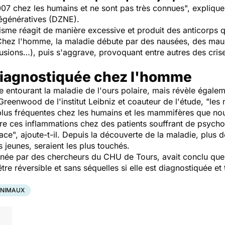
07 chez les humains et ne sont pas très connues
", explique
égénératives (DZNE).
isme réagit de manière excessive et produit des anticorps 
. Chez l'homme, la maladie débute par des nausées, des maux
nfusions…), puis s'aggrave, provoquant entre autres des cri
diagnostiquée chez l'homme
e entourant la maladie de l'ours polaire, mais révèle égale
eenwood de l'institut Leibniz et coauteur de l'étude, "
les
plus fréquentes chez les humains et les mammifères que no
e ces inflammations chez des patients souffrant de psycho
cace
", ajoute-t-il. Depuis la découverte de la maladie, plus 
s jeunes, seraient les plus touchés.
née par des chercheurs du CHU de Tours, avait conclu que 
être réversible et sans séquelles si elle est diagnostiquée e
NIMAUX