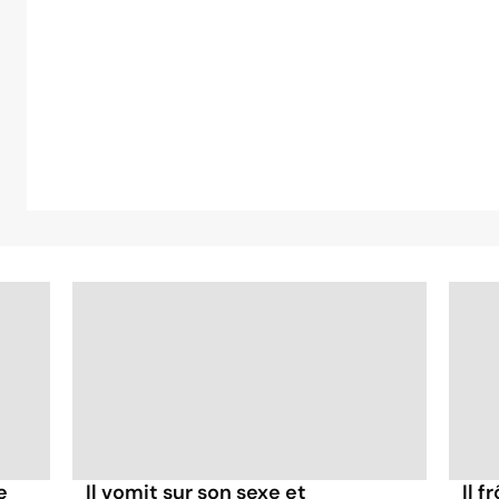
e
Il vomit sur son sexe et
Il f