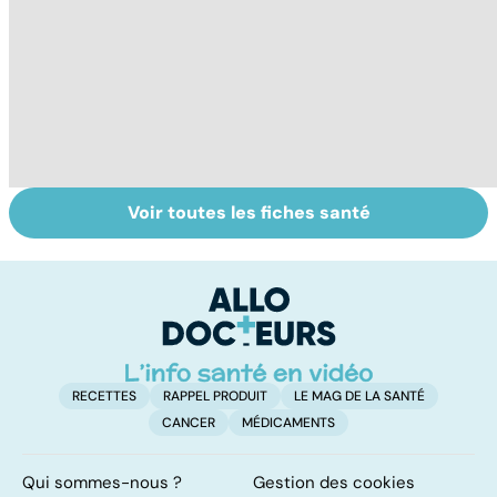
Voir toutes les fiches santé
Tout savoir sur
Inflammation des
Su
les infections
amygdales : que
le
pulmonaires
faire en cas
l'
d'angine ?
RECETTES
RAPPEL PRODUIT
LE MAG DE LA SANTÉ
CANCER
MÉDICAMENTS
Qui sommes-nous ?
Gestion des cookies