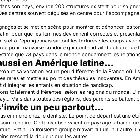
e dans son pays, environ 200 structures existent pour soig
. Des centres souvent déguisés en centre pour l'accompagn
gnages et se met en scène pour montrer et dénoncer les tor
atin, pour que les femmes deviennent correctes et présentab
ts et à l'éponge mais surtout les tortures : les coups avec 
rce pour mauvaise conduite qui contiendrait du chlore, de l'
 estime que 73 pays dans le monde condamnent les relations
 aussi en Amérique latine…
tón et sa vocation est un peu différente de la France où il 
es rares et mettre au point des thérapies innovantes. En Amér
d'intégrer les enfants en situation de handicap.
totalement différentes, selon les régions du monde. L'init
… Mais dans toutes ces régions, des parents se battent po
 s'invite un peu partout…
nous emmène chez le dentiste. Le point de départ est une étu
 soin dentaire. Certains observaient un paysage urbain alors
nature. Enfin, un troisième groupe n'avait ni l'un, ni l'autre.
ns ressenti la douleur que les autres.