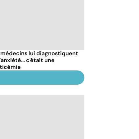
 médecins lui diagnostiquent
'anxiété... c'était une
ticémie