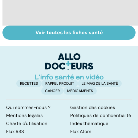
Voir toutes les fiches santé
Tout savoir sur
Inflammation des
Su
les infections
amygdales : que
le
pulmonaires
faire en cas
l'
d'angine ?
RECETTES
RAPPEL PRODUIT
LE MAG DE LA SANTÉ
CANCER
MÉDICAMENTS
Qui sommes-nous ?
Gestion des cookies
Mentions légales
Politiques de confidentialité
Charte d'utilisation
Index thématique
Flux RSS
Flux Atom