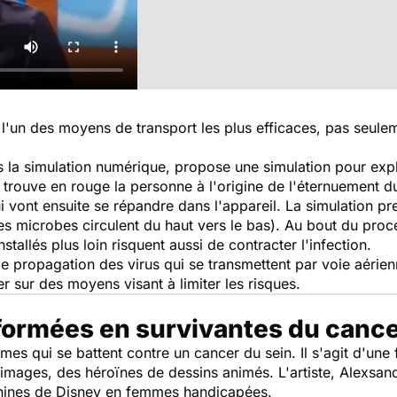
'un des moyens de transport les plus efficaces, pas seule
s la simulation numérique, propose une simulation pour exp
e trouve en rouge la personne à l'origine de l'éternuement du
ui vont ensuite se répandre dans l'appareil. La simulation p
(les microbes circulent du haut vers le bas). Au bout du proce
tallés plus loin risquent aussi de contracter l'infection.
ropagation des virus qui se transmettent par voie aérienne
 sur des moyens visant à limiter les risques.
formées en survivantes du cance
es qui se battent contre un cancer du sein. Il s'agit d'une
en images, des héroïnes de dessins animés. L'artiste, Alex
inines de Disney en femmes handicapées.