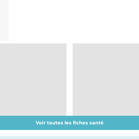
Voir toutes les fiches santé
Inflammation des
Suicide : prévenir le
amygdales : que faire
passage à l'acte