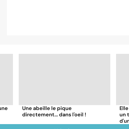
'une
Une abeille le pique
Ell
directement... dans l'oeil !
un t
d'u