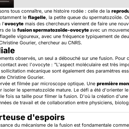
ns tous connaître, une histoire rodée : celle de la
reprod
, notamment le
flagelle
, la petite queue du spermatozoïde. On
 l'
ovocyte
mais des chercheurs viennent de faire une nouve
ors de la
fusion spermatozoïde-ovocyte
avec un mouvement
 flagelle vigoureux, avec une fréquence typiquement de deu
 Christine Gourier, chercheur au CNRS.
iale
ements observés, un seul a débouché sur une fusion. Pour co
 contact avec l'ovocyte : "
L'aspect moléculaire est très imp
ollicitation mécanique sont également des paramètres essen
ate Christine Gourier.
rvée et filmée par microscope optique. Une
première mon
r isoler le spermatozoïde mature. Le défi a été d'orienter 
lle fois sa taille pour filmer la fusion. D'où la création d'un
nnées de travail et de collaboration entre physiciens, biolo
rteuse d'espoirs
issance du mécanisme de la fusion est fondamentale comme l