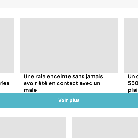
Une raie enceinte sans jamais
Un 
ries
avoir été en contact avec un
550
mâle
pla
Voir plus