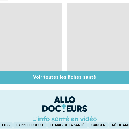
Voir toutes les fiches santé
Staphylocoque doré :
Métastases, le
une bactérie sous
cancer propagé
surveillance
ETTES
RAPPEL PRODUIT
LE MAG DE LA SANTÉ
CANCER
MÉDICAM