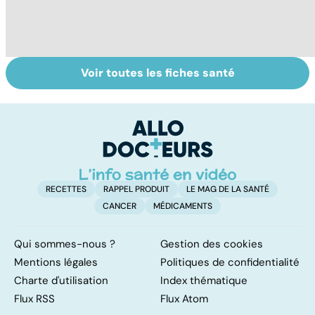
Voir toutes les fiches santé
Quand la maladie
Votre enfant se
R
entraîne la chute
gratte : et si
s
des cheveux
c'était la varicelle
le
?
g
RECETTES
RAPPEL PRODUIT
LE MAG DE LA SANTÉ
CANCER
MÉDICAMENTS
Qui sommes-nous ?
Gestion des cookies
Mentions légales
Politiques de confidentialité
Charte d'utilisation
Index thématique
Flux RSS
Flux Atom