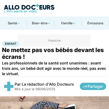
Santé
Bien-être
Famille
Émissions
Accueil
Famille
Enfant
Enfant
ENFANT
Ne mettez pas vos bébés devant les
écrans !
Les professionnels de la santé sont unanimes : avant
trois ans, un bébé doit agir avec le monde réel, pas avec
le virtuel.
Par
La rédaction d'Allo Docteurs
Partager
Mis à jour le
09/06/2025