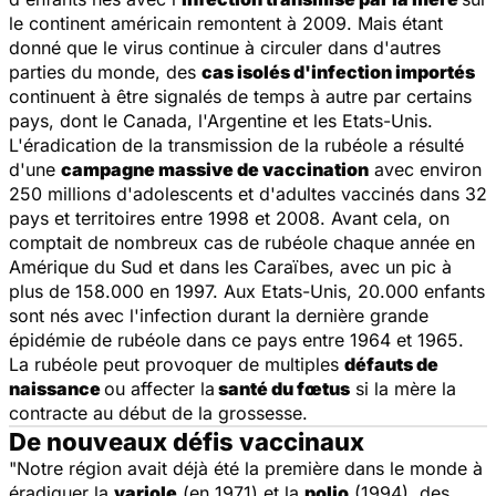
le continent américain remontent à 2009. Mais étant
donné que le virus continue à circuler dans d'autres
parties du monde, des
cas isolés d'infection importés
continuent à être signalés de temps à autre par certains
pays, dont le Canada, l'Argentine et les Etats-Unis.
L'éradication de la transmission de la rubéole a résulté
d'une
campagne massive de vaccination
avec environ
250 millions d'adolescents et d'adultes vaccinés dans 32
pays et territoires entre 1998 et 2008. Avant cela, on
comptait de nombreux cas de rubéole chaque année en
Amérique du Sud et dans les Caraïbes, avec un pic à
plus de 158.000 en 1997. Aux Etats-Unis, 20.000 enfants
sont nés avec l'infection durant la dernière grande
épidémie de rubéole dans ce pays entre 1964 et 1965.
La rubéole peut provoquer de multiples
défauts de
naissance
ou affecter la
santé du fœtus
si la mère la
contracte au début de la grossesse.
De nouveaux défis vaccinaux
"Notre région avait déjà été la première dans le monde à
éradiquer la
variole
(en 1971) et la
polio
(1994), des