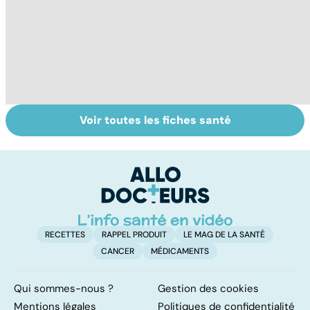
Voir toutes les fiches santé
Maladies
Tout savoir sur
I
éruptives :
les infections
a
comment les
pulmonaires
fa
reconnaître ?
d'
RECETTES
RAPPEL PRODUIT
LE MAG DE LA SANTÉ
CANCER
MÉDICAMENTS
Qui sommes-nous ?
Gestion des cookies
Mentions légales
Politiques de confidentialité