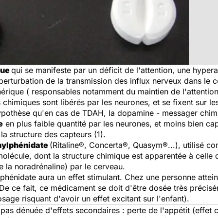
que
qui se manifeste par un déficit de l'attention, une hypera
 perturbation de la transmission des influx nerveux dans le 
phérique ( responsables notamment du maintien de l'attention
himiques sont libérés par les neurones, et se fixent sur le
hypothèse qu'en cas de TDAH, la dopamine - messager chimiq
e
en plus faible quantité par les neurones, et moins bien ca
la structure des capteurs (1).
hylphénidate
(Ritaline®, Concerta®, Quasym®...), utilisé 
molécule, dont la structure chimique est apparentée à celle
e la noradrénaline) par le cerveau.
phénidate aura un effet stimulant. Chez une personne attein
De ce fait, ce médicament se doit d'être dosée très précisé
age risquant d'avoir un effet excitant sur l'enfant).
st pas dénuée d'effets secondaires : perte de l'appétit (eff