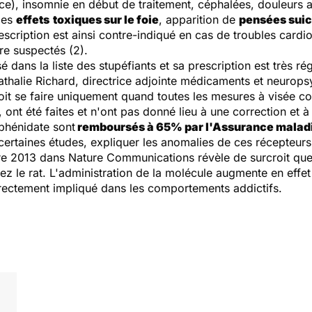
ce), insomnie en début de traitement, céphalées, douleurs 
les
effets
toxiques sur le foie
, apparition de
pensées suic
scription est ainsi contre-indiqué en cas de troubles cardio
re suspectés (2).
 dans la liste des stupéfiants et sa prescription est très r
alie Richard, directrice adjointe médicaments et neuropsy
oit se faire uniquement quand toutes les mesures à visée c
t été faites et n'ont pas donné lieu à une correction et à 
phénidate sont
remboursés à 65% par l'Assurance malad
n certaines études, expliquer les anomalies de ces récepteurs
bre 2013 dans
Nature Communications
révèle de surcroit que
 le rat. L'administration de la molécule augmente en effet c
rectement impliqué dans les comportements addictifs.