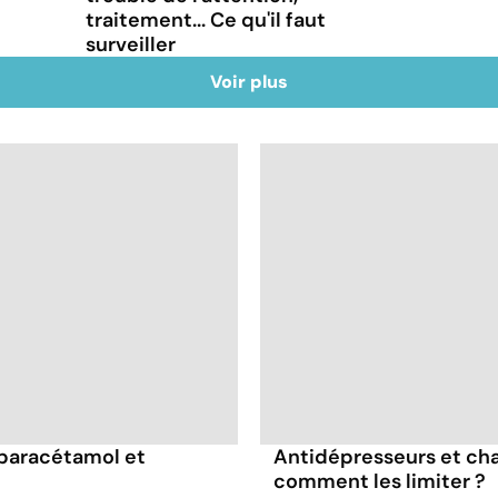
traitement... Ce qu'il faut
surveiller
Voir plus
 paracétamol et
Antidépresseurs et chal
comment les limiter ?