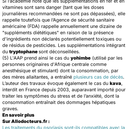
Si l’académie note que les supplémentations en fer et en
vitamines sont sans danger (tant que les doses
journalières recommandées ne sont pas dépassées), elle
rappelle toutefois que l’Agence de sécurité sanitaire
américaine (FDA) rappelle annuellement une dizaine de
"suppléments diététiques" en raison de la présence
d'ingrédients non déclarés potentiellement toxiques ou
de résidus de pesticides. Les supplémentations intégrant
du
tryptophane
sont déconseillées.
(5) L'AAP prend ainsi le cas du
yohimbe
(utilisé par les
personnes originaires d'Afrique centrale comme
anesthésique et stimulant) dont la consommation, par
des mères allaitantes, a entraîné
plusieurs cas de décès
.
L’auteur des travaux évoque également le cas du
kava
,
interdit en France depuis 2003, auparavant importé pour
traiter les symptômes du stress et de l’anxiété, dont la
consommation entraînait des dommages hépatiques
graves.
En savoir plus
Sur Allodocteurs.fr :
Les traitements du psoriasis sont-ils compatibles avec la