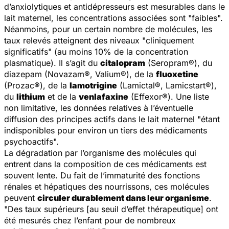
d’anxiolytiques et antidépresseurs est mesurables dans le
lait maternel, les concentrations associées sont "faibles".
Néanmoins, pour un certain nombre de molécules, les
taux relevés atteignent des niveaux "cliniquement
significatifs" (au moins 10% de la concentration
plasmatique). Il s’agit du
citalopram
(Seropram®), du
diazepam (Novazam®, Valium®), de la
fluoxetine
(Prozac®), de la
lamotrigine
(Lamictal®, Lamicstart®),
du
lithium
et de la
venlafaxine
(Effexor®). Une liste
non limitative, les données relatives à l’éventuelle
diffusion des principes actifs dans le lait maternel "étant
indisponibles pour environ un tiers des médicaments
psychoactifs".
La dégradation par l’organisme des molécules qui
entrent dans la composition de ces médicaments est
souvent lente. Du fait de l’immaturité des fonctions
rénales et hépatiques des nourrissons, ces molécules
peuvent
circuler durablement dans leur organisme
.
"Des taux supérieurs [au seuil d’effet thérapeutique] ont
été mesurés chez l’enfant pour de nombreux