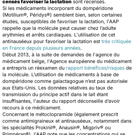
censés favoriser la lactation
sont recensés.
Si les médicaments incorporant du dompéridone
(Motilium®, Péridys®) semblent bien, selon certaines
études, susceptibles de favoriser la lactation, l'AAP
rappelle que la molécule peut causer chez l’adulte
arythmies et arrêts cardiaques. L'utilisation de cet
antinauséeux pour favoriser la lactation est
très critiquée
en France depuis plusieurs années
.
Début 2013, à la suite de demandes de l'agence du
médicament belge, l'Agence européenne du médicament
a entrepris un réexamen du
rapport bénéfices/risques
de
la molécule. L’utilisation de médicaments à base de
dompéridone comme galactagogue n’est pas autorisée
aux Etats-Unis. Les données relatives au taux de
transmission du principe actif dans le lait étant
insuffisantes, l'auteur du rapport déconseille d’avoir
recours à ce médicament.
Concernant le métoclopramide (également prescrit
comme antimigraineux et antinauséeux, notamment dans
les spécialités Prokinil®, Anausin®, Migpriv® ou
Primpéran®), l'AAP note que les concentrations qui se