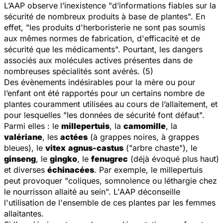
L’AAP observe l’inexistence "d’informations fiables sur la
sécurité de nombreux produits à base de plantes". En
effet, "les produits d'herboristerie ne sont pas soumis
aux mêmes normes de fabrication, d'efficacité et de
sécurité que les médicaments". Pourtant, les dangers
associés aux molécules actives présentes dans de
nombreuses spécialités sont avérés. (5)
Des évènements indésirables pour la mère ou pour
l’enfant ont été rapportés pour un certains nombre de
plantes couramment utilisées au cours de l’allaitement, et
pour lesquelles "les données de sécurité font défaut".
Parmi elles : le
millepertuis
, la
camomille
, la
valériane
, les
actées
(à grappes noires, à grappes
bleues), le
vitex
agnus-castus
("arbre chaste"), le
ginseng
, le
gingko
, le
fenugrec
(déjà évoqué plus haut)
et diverses
échinacées
. Par exemple, le millepertuis
peut provoquer "coliques, somnolence ou léthargie chez
le nourrisson allaité au sein". L'AAP déconseille
l'utilisation de l'ensemble de ces plantes par les femmes
allaitantes.