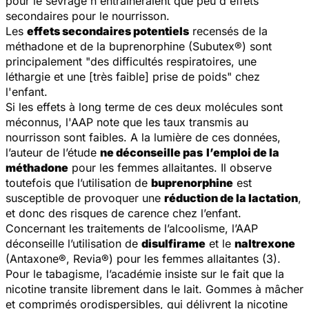
pour le sevrage n'entraîneraient que peu d'effets
secondaires pour le nourrisson.
Les
effets secondaires potentiels
recensés de la
méthadone et de la buprenorphine (Subutex®) sont
principalement "des difficultés respiratoires, une
léthargie et une [très faible] prise de poids" chez
l'enfant.
Si les effets à long terme de ces deux molécules sont
méconnus, l'AAP note que les taux transmis au
nourrisson sont faibles. A la lumière de ces données,
l’auteur de l’étude
ne déconseille pas
l’emploi de la
méthadone
pour les femmes allaitantes. Il observe
toutefois que l’utilisation de
buprenorphine
est
susceptible de provoquer une
réduction de la lactation
,
et donc des risques de carence chez l’enfant.
Concernant les traitements de l’alcoolisme, l’AAP
déconseille l’utilisation de
disulfirame
et le
naltrexone
(Antaxone®, Revia®) pour les femmes allaitantes (3).
Pour le tabagisme, l’académie insiste sur le fait que la
nicotine transite librement dans le lait. Gommes à mâcher
et comprimés orodispersibles, qui délivrent la nicotine