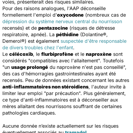
voies, présenterait des risques similaires.
Pour des raisons analogues, l'AAP déconseille
formellement l'emploi d'
oxycodone
(nombreux cas de
dépression du système nerveux central du nourrisson
recensés) et de
pentazocine
(risques de détresse
respiratoire, apnée). La
péthidine
(Dolantine®,
Demerol®) est également
suspectée d'être responsable
de divers troubles chez l'enfant
.
Le
célécoxib
, le
flurbiprofène
et le
naproxène
sont
considérés "compatibles avec l'allaitement". Toutefois
"un
usage prolongé
du naproxène n'est pas conseillé",
des cas d'hémorragies gastrointestinales ayant été
recensés. Peu de données existant concernant les autres
anti-inflammatoires non stéroidiens
, l'auteur invite à
limiter leur emploi "par précaution". Plus généralement,
ce type d'anti-inflammatoires est à déconseiller aux
mères allaitant des nourrissons souffrant de certaines
pathologies cardiaques.
Aucune donnée n’existe actuellement sur les risques
éventuellement associés au
tramadol
.