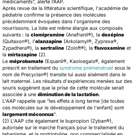
médicaments", alerte l’AAP.
Après revue de la littérature scientifique, l'académie de
pédiatrie confirme la présence des molécules
précédemment évoquées dans l'organisme des
nourrissons. La liste est même élargie aux composés
suivants : la
clomipramine
(Anafranil®), la
doxépine
(Quitaxon®), l'
olanzapine
(Arkolamyl®, Zyprexa®,
Zypadhera®), la
sertraline
(Zoloft®), la
fluvoxamine
et
la
mirtazapine
(2).
Le
méprobamate
(Equanil®, Kaoloegais®, également
prescrit en traitement du
syndrome prémenstruel
sous le
nom de Precyclan®) transite lui aussi aisément dans le
lait maternel. Les résultats d'expériences menées sur des
souris suggèrent que la prise de cette molécule serait
associée à une
diminution de la lactation
.
L'AAP rappelle que "les effets à long terme [de toutes
ces molécules sur le développement de l'enfant] sont
largement méconnus
".
(2) L'AAP cite également le bupropion (Zyban®),
autorisée sur le marché français pour le traitement du
tabagisme, et la nortriptyline, non commercialisée en