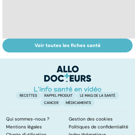
Voir toutes les fiches santé
Troubles anxieux,
Un rhume, ça se
V
une anxiété
soigne ?
gr
envahissante
c'
?
RECETTES
RAPPEL PRODUIT
LE MAG DE LA SANTÉ
CANCER
MÉDICAMENTS
Qui sommes-nous ?
Gestion des cookies
Mentions légales
Politiques de confidentialité
Charte d'utilisation
Index thématique