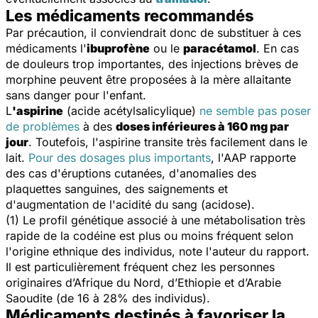
Les médicaments recommandés
Par précaution, il conviendrait donc de substituer à ces
médicaments l'
ibuprofène
ou le
paracétamol
. En cas
de douleurs trop importantes, des injections brèves de
morphine peuvent être proposées à la mère allaitante
sans danger pour l'enfant.
L
'aspirine
(acide acétylsalicylique)
ne semble pas poser
de problèmes
à des
doses inférieures à 160 mg par
jour
. Toutefois, l'aspirine transite très facilement dans le
lait.
Pour des dosages plus importants
, l'AAP rapporte
des cas d'éruptions cutanées, d'anomalies des
plaquettes sanguines, des saignements et
d'augmentation de l'acidité du sang (acidose).
(1) Le profil génétique associé à une métabolisation très
rapide de la codéine est plus ou moins fréquent selon
l'origine ethnique des individus, note l'auteur du rapport.
Il est particulièrement fréquent chez les personnes
originaires d’Afrique du Nord, d’Ethiopie et d’Arabie
Saoudite (de 16 à 28% des individus).
Médicaments destinés à favoriser la