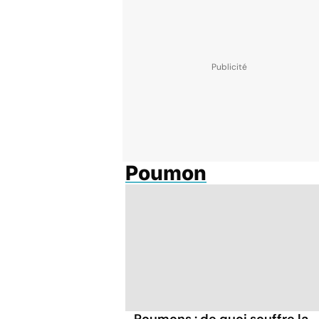
Poumon
Poumons : de quoi souffre la