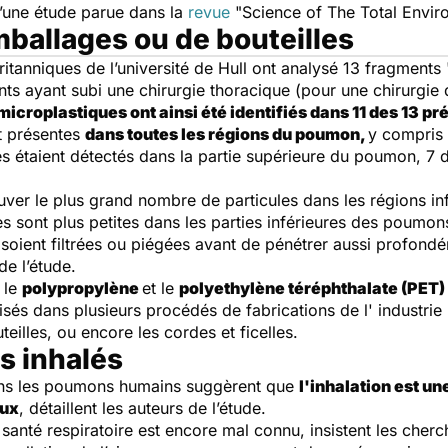
 d’une étude parue dans la
revue
"Science of The Total Envir
mballages ou de bouteilles
itanniques de l’université de Hull ont analysé 13 fragments 
nts ayant subi une chirurgie thoracique (pour une chirurgie
microplastiques ont ainsi été identifiés dans 11 des 13 
nt présentes
dans toutes les régions du poumon,
y compris
es étaient détectés dans la partie supérieure du poumon, 7 d
uver le plus grand nombre de particules dans les régions i
res sont plus petites dans les parties inférieures des poumo
s soient filtrées ou piégées avant de pénétrer aussi profon
 de l’étude.
 le
polypropylène
et le
polyethylène téréphthalate (PET)
lisés dans plusieurs procédés de fabrications de l' industri
uteilles, ou encore les cordes et ficelles.
s inhalés
ans les poumons humains suggèrent que
l'inhalation est u
aux
, détaillent les auteurs de l’étude.
 santé respiratoire est encore mal connu, insistent les che