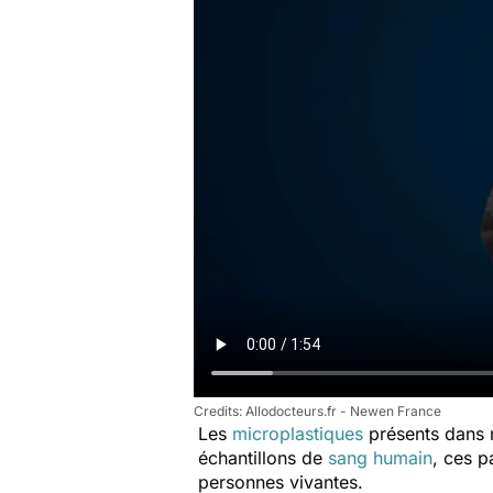
Allodocteurs.fr - Newen France
Les
microplastiques
présents dans 
échantillons de
sang humain
, ces 
personnes vivantes.