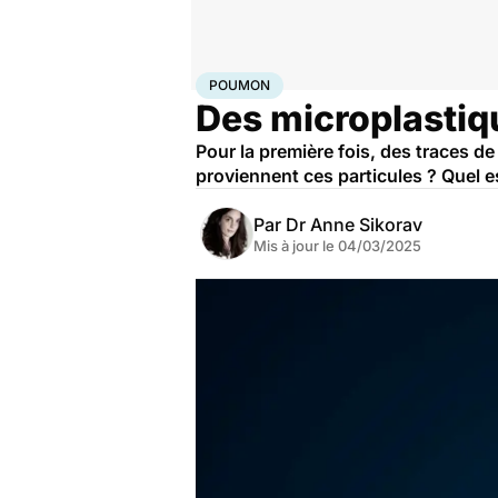
Accueil
Santé
Poumon
POUMON
Des microplasti
Pour la première fois, des traces 
proviennent ces particules ? Quel est
Par
Dr Anne Sikorav
Mis à jour le
04/03/2025