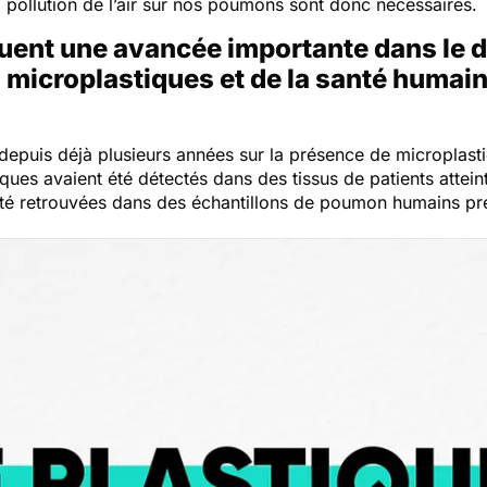
 pollution de l’air sur nos poumons sont donc nécessaires.
uent une avancée importante dans le d
es microplastiques et de la santé humai
ent depuis déjà plusieurs années sur la présence de micropl
ues avaient été détectés dans des tissus de patients attein
i été retrouvées dans des échantillons de poumon humains 