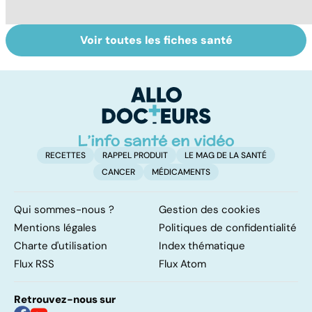
Voir toutes les fiches santé
Tout savoir sur
Covid-19 : tout
I
les infections
savoir sur la
a
pulmonaires
maladie
fa
d'
RECETTES
RAPPEL PRODUIT
LE MAG DE LA SANTÉ
CANCER
MÉDICAMENTS
Qui sommes-nous ?
Gestion des cookies
Mentions légales
Politiques de confidentialité
Charte d'utilisation
Index thématique
Flux RSS
Flux Atom
Retrouvez-nous sur