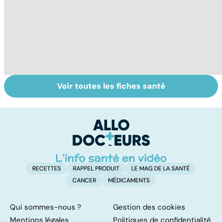
Voir toutes les fiches santé
Soins dentaires :
Bruxisme : quand
To
on n'arrête pas le
les dents
le
progrès !
grincent
p
RECETTES
RAPPEL PRODUIT
LE MAG DE LA SANTÉ
CANCER
MÉDICAMENTS
Qui sommes-nous ?
Gestion des cookies
Mentions légales
Politiques de confidentialité