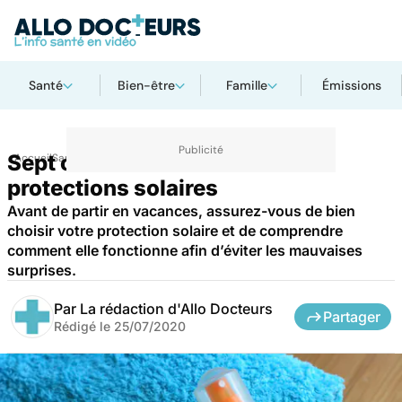
Santé
Bien-être
Famille
Émissions
Sept choses à savoir sur les
Accueil
Santé
Maladies
Cancer
protections solaires
Avant de partir en vacances, assurez-vous de bien
choisir votre protection solaire et de comprendre
comment elle fonctionne afin d’éviter les mauvaises
surprises.
Par
La rédaction d'Allo Docteurs
Partager
Rédigé le
25/07/2020