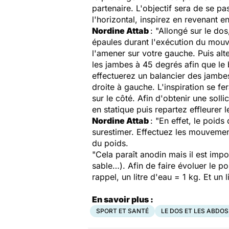
partenaire. L'objectif sera de se p
l'horizontal, inspirez en revenant e
Nordine Attab
: "Allongé sur le do
épaules durant l'exécution du mouv
l'amener sur votre gauche. Puis alt
les jambes à 45 degrés afin que le 
effectuerez un balancier des jambe
droite à gauche. L'inspiration se f
sur le côté. Afin d'obtenir une soll
en statique puis repartez effleurer l
Nordine Attab
: "En effet, le poid
surestimer. Effectuez les mouvemen
du poids.
"Cela paraît anodin mais il est imp
sable…). Afin de faire évoluer le p
rappel, un litre d'eau = 1 kg. Et un l
En savoir plus :
SPORT ET SANTÉ
LE DOS ET LES ABDOS