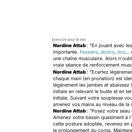
Exercice pour le dos
Nordine Attab
: "En jouant avec le
importante.
Fessiers
,
abdos
,
dos
… c
une chaîne musculaire. Alors n'oubl
vraie séance de renforcement muscu
Nordine Attab
: "Ecartez légèremen
chaque main (en pronation) est iden
légèrement les jambes et abaissez l
initiale en relevant le buste et en 
initiale. Suivant votre souplesse vo
amenez vos mains au niveau de la moi
Nordine Attab
: "Posez votre seau 
Amenez votre bassin quasiment à l'
cette posture adoptée, revenez en p
le prolongement du corps. Maintenez