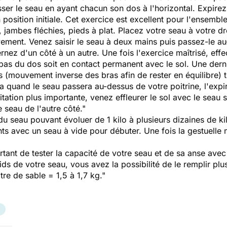
asser le seau en ayant chacun son dos à l'horizontal. Expir
n position initiale. Cet exercice est excellent pour l'ensembl
s, jambes fléchies, pieds à plat. Placez votre seau à votre d
ement. Venez saisir le seau à deux mains puis passez-le au-
ernez d'un côté à un autre. Une fois l'exercice maîtrisé, ef
bas du dos soit en contact permanent avec le sol. Une derni
s (mouvement inverse des bras afin de rester en équilibre) 
era quand le seau passera au-dessus de votre poitrine, l'exp
icitation plus importante, venez effleurer le sol avec le sea
e seau de l'autre côté."
s du seau pouvant évoluer de 1 kilo à plusieurs dizaines de k
ts avec un seau à vide pour débuter. Une fois la gestuelle 
ortant de tester la capacité de votre seau et de sa anse ave
oids de votre seau, vous avez la possibilité de le remplir p
itre de sable = 1,5 à 1,7 kg."