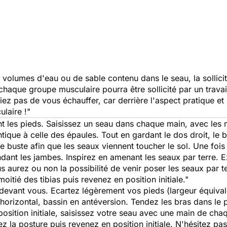
s volumes d'eau ou de sable contenu dans le seau, la sollici
haque groupe musculaire pourra être sollicité par un travail 
iez pas de vous échauffer, car derrière l'aspect pratique et
laire !"
t les pieds. Saisissez un seau dans chaque main, avec les 
tique à celle des épaules. Tout en gardant le dos droit, le b
e buste afin que les seaux viennent toucher le sol. Une fois
tendant les jambes. Inspirez en amenant les seaux par terre. 
us aurez ou non la possibilité de venir poser les seaux par t
tié des tibias puis revenez en position initiale."
devant vous. Ecartez légèrement vos pieds (largeur équivale
horizontal, bassin en antéversion. Tendez les bras dans le
osition initiale, saisissez votre seau avec une main de ch
 la posture puis revenez en position initiale. N'hésitez pas