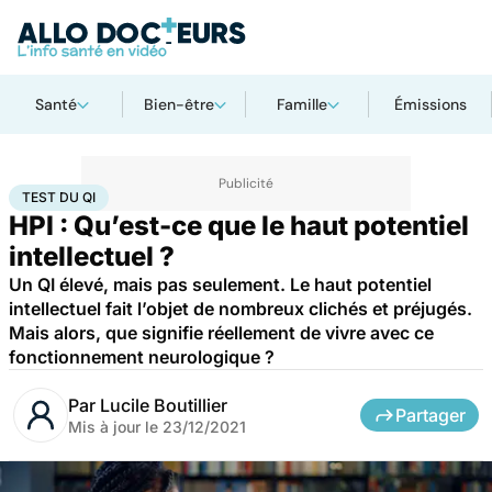
Santé
Bien-être
Famille
Émissions
Accueil
Bien-être
Psycho
Test du QI
TEST DU QI
HPI : Qu’est-ce que le haut potentiel
intellectuel ?
Un QI élevé, mais pas seulement. Le haut potentiel
intellectuel fait l’objet de nombreux clichés et préjugés.
Mais alors, que signifie réellement de vivre avec ce
fonctionnement neurologique ?
Par
Lucile Boutillier
Partager
Mis à jour le
23/12/2021