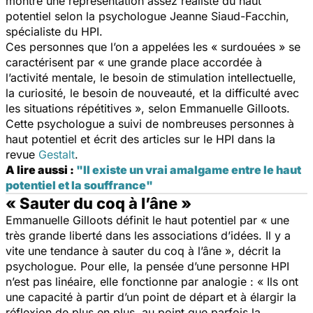
montre une représentation assez réaliste du haut
potentiel selon la psychologue Jeanne Siaud-Facchin,
spécialiste du HPI.
Ces personnes que l’on a appelées les « surdouées » se
caractérisent par « une grande place accordée à
l’activité mentale, le besoin de stimulation intellectuelle,
la curiosité, le besoin de nouveauté, et la difficulté avec
les situations répétitives », selon Emmanuelle Gilloots.
Cette psychologue a suivi de nombreuses personnes à
haut potentiel et écrit des articles sur le HPI dans la
revue
Gestalt
.
A lire aussi :
"Il existe un vrai amalgame entre le haut
potentiel et la souffrance"
« Sauter du coq à l’âne »
Emmanuelle Gilloots définit le haut potentiel par « une
très grande liberté dans les associations d’idées. Il y a
vite une tendance à sauter du coq à l’âne », décrit la
psychologue. Pour elle, la pensée d’une personne HPI
n’est pas linéaire, elle fonctionne par analogie : « Ils ont
une capacité à partir d’un point de départ et à élargir la
réflexion de plus en plus, au point que parfois la