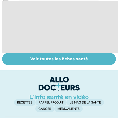
Voir toutes les fiches santé
Tout savoir sur
Inflammation des
Su
les infections
amygdales : que
le
pulmonaires
faire en cas
l'
d'angine ?
RECETTES
RAPPEL PRODUIT
LE MAG DE LA SANTÉ
CANCER
MÉDICAMENTS