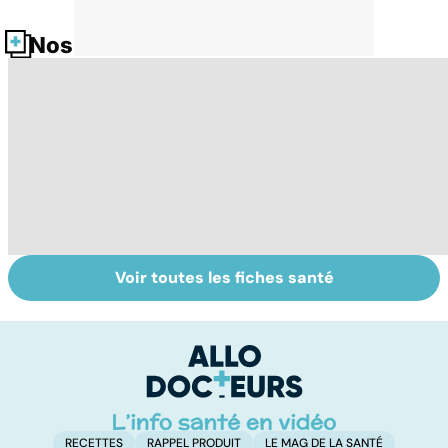
Nos fiches santé
Voir toutes les fiches santé
Le magnésium,
Intestin irritable :
Al
un oligo-élément
le régime
pé
vital
FODMAP, une
solution ?
RECETTES
RAPPEL PRODUIT
LE MAG DE LA SANTÉ