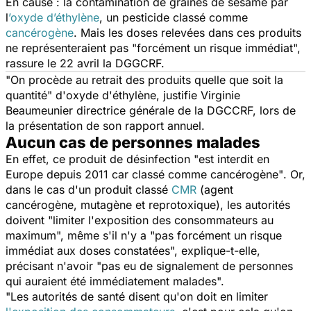
En cause : la contamination de graines de sésame par
l
’oxyde d’éthylène
, un pesticide classé comme
cancérogène
. Mais les doses relevées dans ces produits
ne représenteraient pas "
forcément un risque immédiat
",
rassure le 22 avril la DGGCRF.
"
On procède au retrait des produits quelle que soit la
quantité
" d'oxyde d'éthylène, justifie Virginie
Beaumeunier directrice générale de la DGCCRF, lors de
la présentation de son rapport annuel.
Aucun cas de personnes malades
En effet, ce produit de désinfection "
est interdit en
Europe depuis 2011 car classé comme cancérogène"
. Or,
dans le cas d'un produit classé
CMR
(agent
cancérogène, mutagène et reprotoxique), les autorités
doivent "
limiter l'exposition des consommateurs au
maximum
", même s'il n'y a "
pas forcément un risque
immédiat aux doses constatées
", explique-t-elle,
précisant n'avoir "
pas eu de signalement de personnes
qui auraient été immédiatement malades
".
"
Les autorités de santé disent qu'on doit en limiter