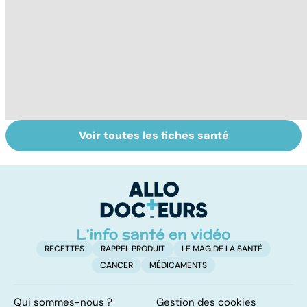
Voir toutes les fiches santé
Tout savoir sur
Inflammation des
Su
les infections
amygdales : que
le
pulmonaires
faire en cas
l'
d'angine ?
RECETTES
RAPPEL PRODUIT
LE MAG DE LA SANTÉ
CANCER
MÉDICAMENTS
Qui sommes-nous ?
Gestion des cookies