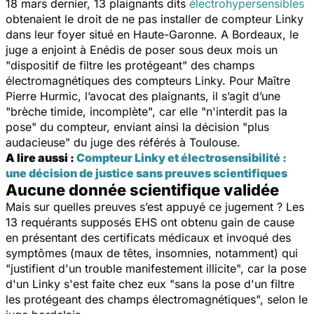
18 mars dernier, 13 plaignants dits
électrohypersensibles
obtenaient le droit de ne pas installer de compteur Linky
dans leur foyer situé en Haute-Garonne. A Bordeaux, le
juge a enjoint à Enédis de poser sous deux mois un
"
dispositif de filtre les protégeant
" des champs
électromagnétiques des compteurs Linky. Pour Maître
Pierre Hurmic, l’avocat des plaignants, il s’agit d’une
"
brèche timide, incomplète
", car elle "
n'interdit pas la
pose
" du compteur, enviant ainsi la décision "plus
audacieuse" du juge des référés à Toulouse.
A lire aussi :
Compteur Linky et électrosensibilité :
une décision de justice sans preuves scientifiques
Aucune donnée scientifique validée
Mais sur quelles preuves s’est appuyé ce jugement ? Les
13 requérants supposés EHS ont obtenu gain de cause
en présentant des certificats médicaux et invoqué des
symptômes (maux de têtes, insomnies, notamment) qui
"
justifient d'un trouble manifestement illicite
", car la pose
d'un Linky s'est faite chez eux "
sans la pose d'un filtre
les protégeant des champs électromagnétiques
", selon le