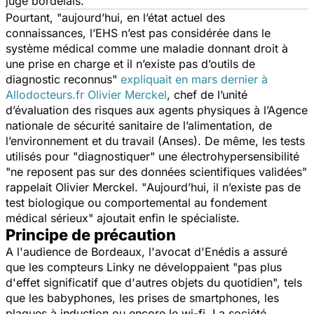
juge bordelais.
Pourtant, "
aujourd’hui, en l’état actuel des
connaissances, l’EHS n’est pas considérée dans le
système médical comme une maladie donnant droit à
une prise en charge et il n’existe pas d’outils de
diagnostic reconnus
"
expliquait en mars dernier à
Allodocteurs.fr Olivier Merckel
, chef de l’unité
d’évaluation des risques aux agents physiques à l’Agence
nationale de sécurité sanitaire de l’alimentation, de
l’environnement et du travail (Anses). De même, les tests
utilisés pour "diagnostiquer" une électrohypersensibilité
"
ne reposent pas sur des données scientifiques validées
"
rappelait Olivier Merckel. "
Aujourd’hui, il n’existe pas de
test biologique ou comportemental au fondement
médical sérieu
x" ajoutait enfin le spécialiste.
Principe de précaution
A l'audience de Bordeaux, l'avocat d'Enédis a assuré
que les compteurs Linky ne développaient "
pas plus
d'effet significatif que d'autres objets du quotidien
", tels
que les babyphones, les prises de smartphones, les
plaques à induction ou encore le wi-fi. La société