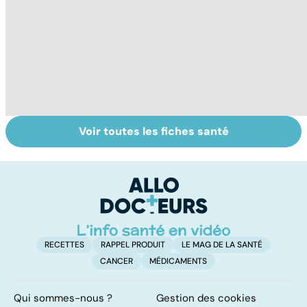
Voir toutes les fiches santé
Grand froid : nos
Perturbateurs
Po
conseils
endocriniens :
le
une menace pour
de
notre santé
RECETTES
RAPPEL PRODUIT
LE MAG DE LA SANTÉ
CANCER
MÉDICAMENTS
Qui sommes-nous ?
Gestion des cookies