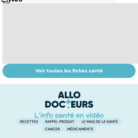
Voir toutes les fiches santé
Suicide : prévenir
Un rhume, ça se
L
le passage à
soigne ?
ca
l'acte
f
sc
RECETTES
RAPPEL PRODUIT
LE MAG DE LA SANTÉ
CANCER
MÉDICAMENTS