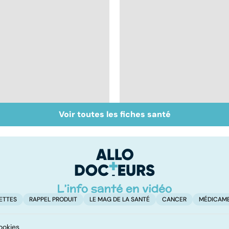
Voir toutes les fiches santé
Dentiers : quand la
Tout savoir sur les
vie retrouve son
infections
mordant
pulmonaires
ETTES
RAPPEL PRODUIT
LE MAG DE LA SANTÉ
CANCER
MÉDICAM
ookies