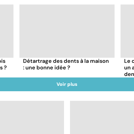
ois
Détartrage des dents à la maison
Le 
s ?
: une bonne idée ?
un 
den
Voir plus