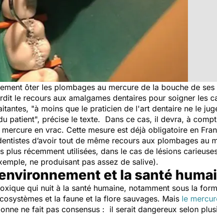
ement ôter les plombages au mercure de la bouche de ses cit
erdit le recours aux amalgames dentaires pour soigner les c
tantes, "à moins que le praticien de l'art dentaire ne le ju
 patient", précise le texte. Dans ce cas, il devra, à compter
 mercure en vrac. Cette mesure est déjà obligatoire en Fra
s dentistes d’avoir tout de même recours aux plombages au mer
 plus récemment utilisées, dans le cas de lésions carieuses
xemple, ne produisant pas assez de salive).
environnement et la santé huma
toxique qui nuit à la santé humaine, notamment sous la fo
 écosystèmes et la faune et la flore sauvages. Mais
le mercure
ionne ne fait pas consensus : il serait dangereux selon plus