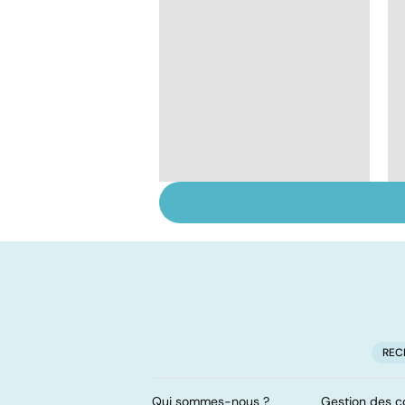
Soins dentaires : on
n'arrête pas le
progrès !
REC
Qui sommes-nous ?
Gestion des c