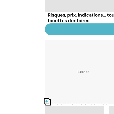
Risques, prix, indications... tou
facettes dentaires
Nos fiches santé