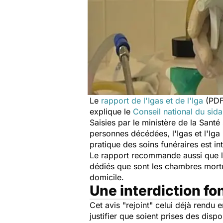
Le
rapport de l'Igas et de l'Iga
(PDF)
explique le
Conseil national du sid
Saisies par le ministère de la Santé
personnes décédées, l'Igas et l'Iga 
pratique des soins funéraires est int
Le rapport recommande aussi que l
dédiés que sont les chambres mortua
domicile.
Une interdiction f
Cet avis "rejoint" celui déjà rendu
justifier que soient prises des dis