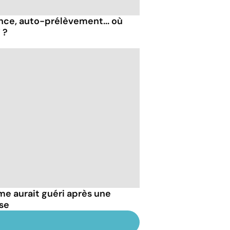
nce, auto-prélèvement... où
 ?
e aurait guéri après une
se