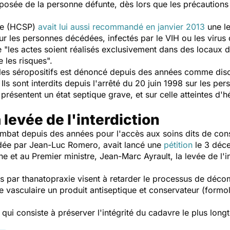
pposée de la personne défunte, dès lors que les précautions
que (HCSP)
avait lui aussi recommandé en janvier 2013
une le
ur les personnes décédées, infectés par le VIH ou les virus 
"les actes soient réalisés exclusivement dans des locaux d
 les risques".
r les séropositifs est dénoncé depuis des années comme dis
 Ils sont interdits depuis l'arrêté du 20 juin 1998 sur les pe
i présentent un état septique grave, et sur celle atteintes d'hé
 levée de l'interdiction
mbat depuis des années pour l'accès aux soins dits de conse
idée par Jean-Luc Romero, avait lancé une
pétition
le 3 déce
e et au Premier ministre, Jean-Marc Ayrault, la levée de l'int
s par thanatopraxie visent à retarder le processus de décom
me vasculaire un produit antiseptique et conservateur (formo
qui consiste à préserver l'intégrité du cadavre le plus lo