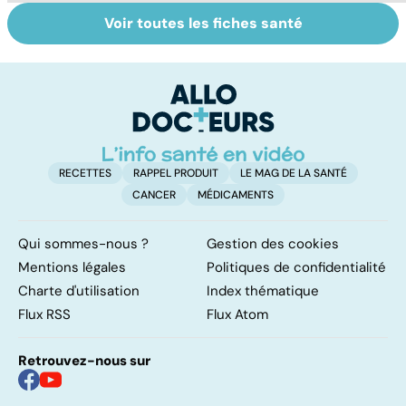
Voir toutes les fiches santé
Faire du sport à
Don de gamètes :
M
domicile, c'est
le pour et le
pr
facile !
contre d'une
av
levée de
l'anonymat
RECETTES
RAPPEL PRODUIT
LE MAG DE LA SANTÉ
CANCER
MÉDICAMENTS
Qui sommes-nous ?
Gestion des cookies
Mentions légales
Politiques de confidentialité
Charte d'utilisation
Index thématique
Flux RSS
Flux Atom
Retrouvez-nous sur