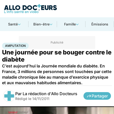
Santé
Bien-être
Famille
Émissions
Accueil
Santé
Maladies
Amputation
AMPUTATION
Une journée pour se bouger contre le
diabète
C’est aujourd’hui la Journée mondiale du diabète. En
France, 3 millions de personnes sont touchées par cette
maladie chronique liée au manque d’exercice physique
et aux mauvaises habitudes alimentaires.
Par
La rédaction d'Allo Docteurs
Partager
Rédigé le
14/11/2011