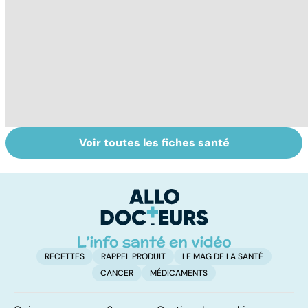
Voir toutes les fiches santé
Tout savoir sur le
Mélanome : le
P
cancer de la
plus redouté des
l
vessie
cancers de la
d
peau
RECETTES
RAPPEL PRODUIT
LE MAG DE LA SANTÉ
CANCER
MÉDICAMENTS