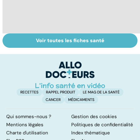
Voir toutes les fiches santé
Le magnésium,
Intestin irritable :
Al
un oligo-élément
le régime
pé
vital
FODMAP, une
solution ?
RECETTES
RAPPEL PRODUIT
LE MAG DE LA SANTÉ
CANCER
MÉDICAMENTS
Qui sommes-nous ?
Gestion des cookies
Mentions légales
Politiques de confidentialité
Charte d'utilisation
Index thématique