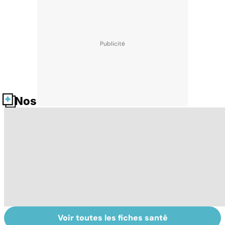
Nos fiches santé
Voir toutes les fiches santé
L'anosmie,
Post-partum : un
To