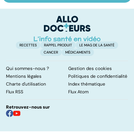
l'odorat en moins
bouleversement
c
après la
naissance
RECETTES
RAPPEL PRODUIT
LE MAG DE LA SANTÉ
CANCER
MÉDICAMENTS
Qui sommes-nous ?
Gestion des cookies
Mentions légales
Politiques de confidentialité
Charte d'utilisation
Index thématique
Flux RSS
Flux Atom
Retrouvez-nous sur