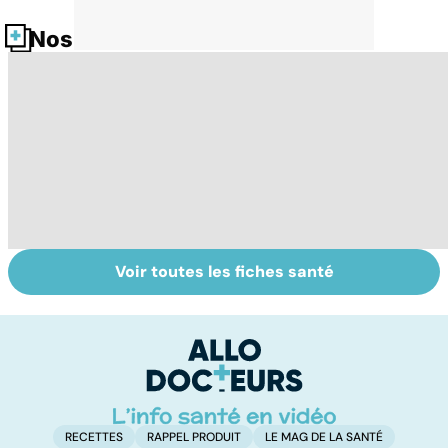
Nos fiches santé
Voir toutes les fiches santé
Tout savoir sur
BPCO, la
Bi
les infections
bronchite du
g
pulmonaires
fumeur
pl
n
RECETTES
RAPPEL PRODUIT
LE MAG DE LA SANTÉ