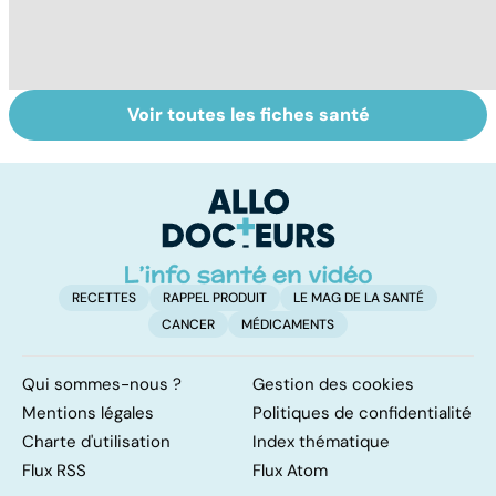
Voir toutes les fiches santé
Comment tenir
Muscler ses
C
ses bonnes
abdos pour
d
résolutions
retrouver un
él
ventre plat
q
fa
RECETTES
RAPPEL PRODUIT
LE MAG DE LA SANTÉ
CANCER
MÉDICAMENTS
Qui sommes-nous ?
Gestion des cookies
Mentions légales
Politiques de confidentialité
Charte d'utilisation
Index thématique
Flux RSS
Flux Atom