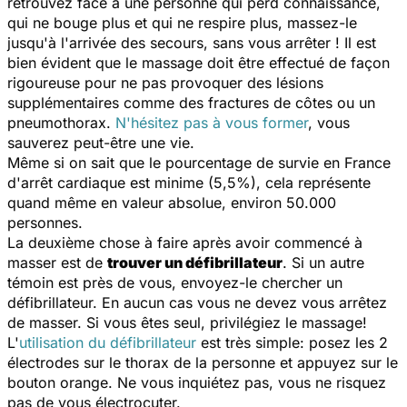
retrouvez face à une personne qui perd connaissance,
qui ne bouge plus et qui ne respire plus, massez-le
jusqu'à l'arrivée des secours, sans vous arrêter ! Il est
bien évident que le massage doit être effectué de façon
rigoureuse pour ne pas provoquer des lésions
supplémentaires comme des fractures de côtes ou un
pneumothorax.
N'hésitez pas à vous former
, vous
sauverez peut-être une vie.
Même si on sait que le pourcentage de survie en France
d'arrêt cardiaque est minime (5,5%), cela représente
quand même en valeur absolue, environ 50.000
personnes.
La deuxième chose à faire après avoir commencé à
masser est de
trouver un défibrillateur
. Si un autre
témoin est près de vous, envoyez-le chercher un
défibrillateur. En aucun cas vous ne devez vous arrêtez
de masser. Si vous êtes seul, privilégiez le massage!
L'
utilisation du défibrillateur
est très simple: posez les 2
électrodes sur le thorax de la personne et appuyez sur le
bouton orange. Ne vous inquiétez pas, vous ne risquez
pas de vous électrocuter.