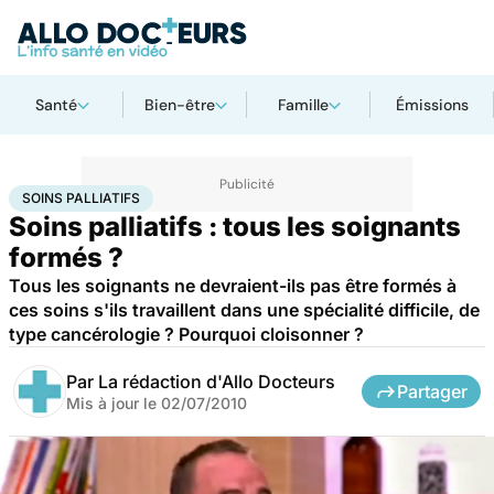
Santé
Bien-être
Famille
Émissions
Accueil
Santé
Soins palliatifs
SOINS PALLIATIFS
Soins palliatifs : tous les soignants
formés ?
Tous les soignants ne devraient-ils pas être formés à
ces soins s'ils travaillent dans une spécialité difficile, de
type cancérologie ? Pourquoi cloisonner ?
Par
La rédaction d'Allo Docteurs
Partager
Mis à jour le
02/07/2010