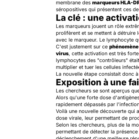
membrane des
marqueurs HLA-D
séropositives qui présentent ces d
La clé : une activa
Les marqueurs jouent un rôle extrê
prolifèrent et se mettent à détruire 
avec le marqueur. Le lymphocyte qui 
C'est justement sur ce
phénomène 
virus
, cette activation est très for
lymphocytes des "contrôleurs" était
multiplier et tuer les cellules infecté
La nouvelle étape consistait donc 
Exposition à une fa
Les chercheurs se sont aperçus que 
Alors qu'une forte dose d'antigènes
rapidement dépassés par l'infection
Voilà une nouvelle découverte qui 
dose virale, leur permettant de pro
Selon les chercheurs, plus de la m
permettant de détecter la présence d
déclenchement d'une meilleure répons