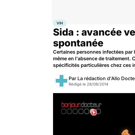
Accueil
Santé
Maladies
VIH
VIH
Sida : avancée ve
spontanée
Certaines personnes infectées par l
même en l'absence de traitement. C
spécificités particulières chez ces 
Par
La rédaction d'Allo Doct
Rédigé le
28/08/2014