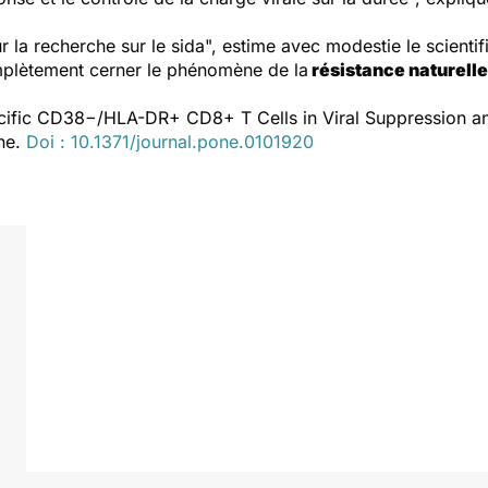
r la recherche sur le sida", estime avec modestie le scientif
omplètement cerner le phénomène de la
résistance naturelle
ecific CD38−/HLA-DR+ CD8+ T Cells in Viral Suppression and
one.
Doi : 10.1371/journal.pone.0101920