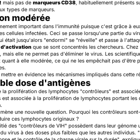
R
mais pas de
marqueurs CD38
, habituellement présents 
eux types de marqueurs.
tion modérée
mement important dans l'immunité puisque c'est grâce à eux
les cellules infectées. Ceci se passe lorsqu'une partie du vir
était jusqu'alors "endormi" se "réveille" et passe à l'attaq
d'activation
que se sont concentrés les chercheurs. Chez
te, mais elle ne permet pas d'éliminer le virus. Les scientifiq
 quant à elle modérée, ce qui ne les empêchait pas d'être p
es.
à mettre en évidence les mécanismes impliqués dans cette
ible dose d'antigènes
la prolifération des lymphocytes "contrôleurs" est associé
 est associée à la prolifération de lymphocytes portant les
.
amène une nouvelle question. Pourquoi les contrôleurs sont-
duire ces lymphocytes originaux ?
oitié des "contrôleurs de VIH" possèdent dans leur génome u
u virus à des doses plus faibles que les autres individus. "
e et le contrôle de la charge virale sur la durée", explique