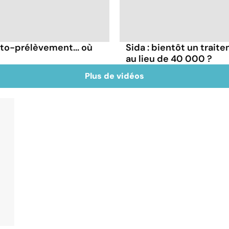
uto-prélèvement... où
Sida : bientôt un trait
au lieu de 40 000 ?
Plus de vidéos